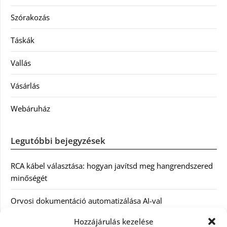
Szórakozás
Táskák
Vallás
Vásárlás
Webáruház
Legutóbbi bejegyzések
RCA kábel választása: hogyan javítsd meg hangrendszered
minőségét
Orvosi dokumentáció automatizálása AI-val
Magyarországon: milyen jogi szabályozásra kell figyelni?
Hozzájárulás kezelése