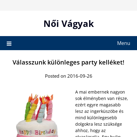
Skip
to
content
Női Vágyak
Menu
Válasszunk különleges party kelléket!
Posted on 2016-09-26
A mai embernek nagyon
sok élményben van része,
ezért egyre magasabb
lesz az ingerküszöbe és
mind különlegesebb
dolgokra lesz szüksége
ahhoz, hogy az
elvarázsolja. Egy bulin