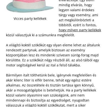
mindig elvárás, hogy
legyen valami érdekes
tárgy vagy esemény, ami
Vicces party kellékek
azt megkülönbözteti a
többitől, ezért is fontos,
hogy milyen party kellékek
közül választjuk ki a számunkra megfelelőt.
A világító koktél szökőkút egy olyan eleme lehet az általunk
rendezett partynak, amelyik biztosan az esemény
központjában lesz és mindenki szívesen sürög-forog majd
körülötte. Ez a szökőkút négy részből áll, az alsó tálból egy
motor segítségével kerül az ital a felső tálakba.
Bármilyen italt tölthetünk bele, igénynek megfelelően és
akár kilenc liter is elfér benne, tehát egy egész estére
alkalmas. Az összetétele és tisztán tartása igen könnyű,
akár a mosogatógépbe is betehetjük. Ha a party kellékek
közül valami olyasmire van szükségünk, ami nem
mindennapi és biztosítja az egyediséget, nyugodtan
válasszuk a világító koktél szökőkutat, mert a siker