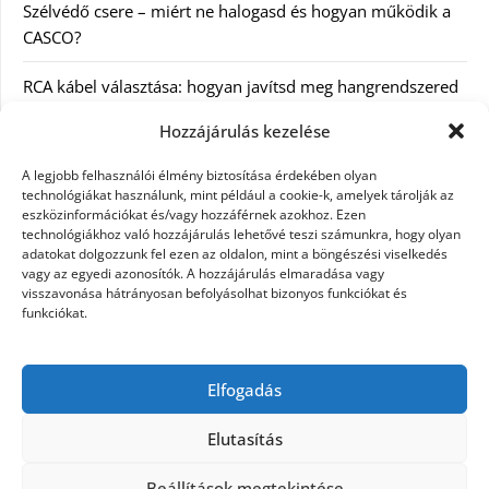
Szélvédő csere – miért ne halogasd és hogyan működik a
CASCO?
RCA kábel választása: hogyan javítsd meg hangrendszered
minőségét
Hozzájárulás kezelése
Orvosi dokumentáció automatizálása AI-val
A legjobb felhasználói élmény biztosítása érdekében olyan
Magyarországon: milyen jogi szabályozásra kell figyelni?
technológiákat használunk, mint például a cookie-k, amelyek tárolják az
eszközinformációkat és/vagy hozzáférnek azokhoz. Ezen
technológiákhoz való hozzájárulás lehetővé teszi számunkra, hogy olyan
Akciós külföldi nyaralás 2026-ban előfoglalással: mit
adatokat dolgozzunk fel ezen az oldalon, mint a böngészési viselkedés
ellenőrizz az ár mellett?
vagy az egyedi azonosítók. A hozzájárulás elmaradása vagy
visszavonása hátrányosan befolyásolhat bizonyos funkciókat és
A Kassai Irodaház modern munkakörnyezetet biztosít
funkciókat.
KERESÉS:
Elfogadás
Elutasítás
Beállítások megtekintése