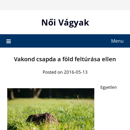
Skip
to
content
Női Vágyak
Menu
Vakond csapda a föld feltúrása ellen
Posted on 2016-05-13
Egyetlen