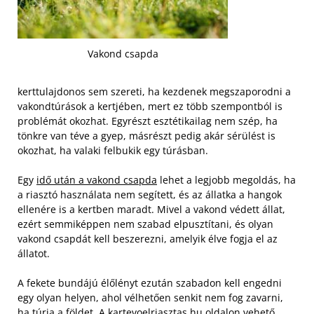
Vakond csapda
kerttulajdonos sem szereti, ha kezdenek megszaporodni a
vakondtúrások a kertjében, mert ez több szempontból is
problémát okozhat. Egyrészt esztétikailag nem szép, ha
tönkre van téve a gyep, másrészt pedig akár sérülést is
okozhat, ha valaki felbukik egy túrásban.
Egy
idő után a vakond csapda
lehet a legjobb megoldás, ha
a riasztó használata nem segített, és az állatka a hangok
ellenére is a kertben maradt. Mivel a vakond védett állat,
ezért semmiképpen nem szabad elpusztítani, és olyan
vakond csapdát kell beszerezni, amelyik élve fogja el az
állatot.
A fekete bundájú élőlényt ezután szabadon kell engedni
egy olyan helyen, ahol vélhetően senkit nem fog zavarni,
ha túrja a földet. A kartevoelriasztas.hu oldalon vehető