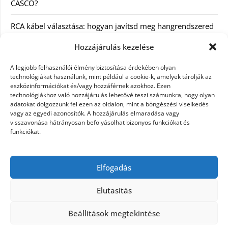
CASCO?
RCA kábel választása: hogyan javítsd meg hangrendszered
minőségét
Hozzájárulás kezelése
Orvosi dokumentáció automatizálása AI-val
A legjobb felhasználói élmény biztosítása érdekében olyan
Magyarországon: milyen jogi szabályozásra kell figyelni?
technológiákat használunk, mint például a cookie-k, amelyek tárolják az
eszközinformációkat és/vagy hozzáférnek azokhoz. Ezen
technológiákhoz való hozzájárulás lehetővé teszi számunkra, hogy olyan
Akciós külföldi nyaralás 2026-ban előfoglalással: mit
adatokat dolgozzunk fel ezen az oldalon, mint a böngészési viselkedés
ellenőrizz az ár mellett?
vagy az egyedi azonosítók. A hozzájárulás elmaradása vagy
visszavonása hátrányosan befolyásolhat bizonyos funkciókat és
A Kassai Irodaház modern munkakörnyezetet biztosít
funkciókat.
KERESÉS:
Elfogadás
Elutasítás
Beállítások megtekintése
©2026 Női Vágyak
| Design:
Newspaperly WordPress