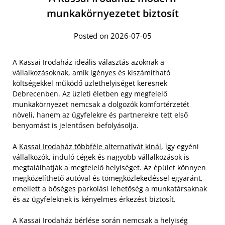
munkakörnyezetet biztosít
Posted on 2026-07-05
A Kassai Irodaház ideális választás azoknak a
vállalkozásoknak, amik igényes és kiszámítható
költségekkel működő üzlethelyiséget keresnek
Debrecenben. Az üzleti életben egy megfelelő
munkakörnyezet nemcsak a dolgozók komfortérzetét
növeli, hanem az ügyfelekre és partnerekre tett első
benyomást is jelentősen befolyásolja.
A
Kassai Irodaház többféle alternatívát kínál
, így egyéni
vállalkozók, induló cégek és nagyobb vállalkozások is
megtalálhatják a megfelelő helyiséget. Az épület könnyen
megközelíthető autóval és tömegközlekedéssel egyaránt,
emellett a bőséges parkolási lehetőség a munkatársaknak
és az ügyfeleknek is kényelmes érkezést biztosít.
A Kassai Irodaház bérlése során nemcsak a helyiség