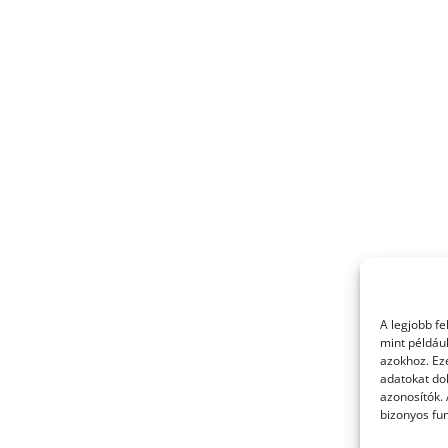
A legjobb f
mint példáu
azokhoz. Ez
adatokat dol
azonosítók.
bizonyos fun