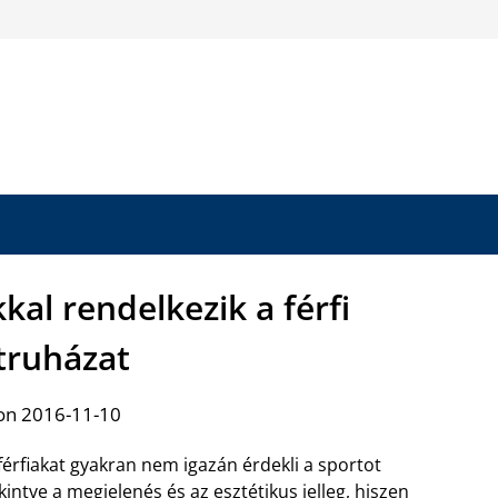
al rendelkezik a férfi
truházat
on 2016-11-10
férfiakat gyakran nem igazán érdekli a sportot
kintve a megjelenés és az esztétikus jelleg, hiszen