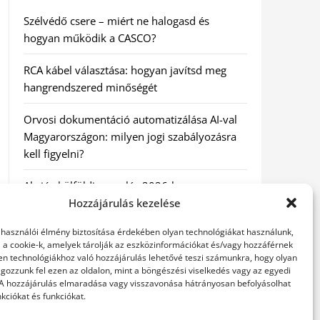
Szélvédő csere – miért ne halogasd és
hogyan működik a CASCO?
RCA kábel választása: hogyan javítsd meg
hangrendszered minőségét
Orvosi dokumentáció automatizálása AI-val
Magyarországon: milyen jogi szabályozásra
kell figyelni?
Akciós külföldi nyaralás 2026-ban
előfoglalással: mit ellenőrizz az ár mellett?
Hozzájárulás kezelése
elhasználói élmény biztosítása érdekében olyan technológiákat használunk,
A Kassai Irodaház modern munkakörnyezetet
l a cookie-k, amelyek tárolják az eszközinformációkat és/vagy hozzáférnek
biztosít
en technológiákhoz való hozzájárulás lehetővé teszi számunkra, hogy olyan
gozzunk fel ezen az oldalon, mint a böngészési viselkedés vagy az egyedi
 A hozzájárulás elmaradása vagy visszavonása hátrányosan befolyásolhat
kciókat és funkciókat.
KERESÉS: