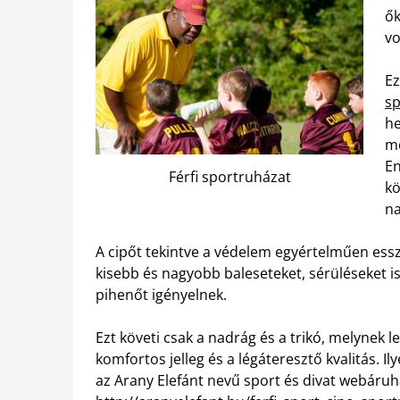
ők
vo
Ez
sp
he
mo
En
Férfi sportruházat
kö
na
A cipőt tekintve a védelem egyértelműen ess
kisebb és nagyobb baleseteket, sérüléseket is
pihenőt igényelnek.
Ezt követi csak a nadrág és a trikó, melynek 
komfortos jelleg és a légáteresztő kvalitás. I
az Arany Elefánt nevű sport és divat webáruh