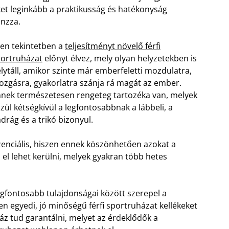
et leginkább a praktikusság és hatékonyság
nzza.
en tekintetben a
teljesítményt növelő férfi
ortruházat
előnyt élvez, mely olyan helyzetekben is
lytáll, amikor szinte már emberfeletti mozdulatra,
zgásra, gyakorlatra szánja rá magát az ember.
nek természetesen rengeteg tartozéka van, melyek
zül kétségkívül a legfontosabbnak a lábbeli, a
drág és a trikó bizonyul.
zenciális, hiszen ennek köszönhetően azokat a
 el lehet kerülni, melyek gyakran több hetes
legfontosabb tulajdonságai között szerepel a
lyen egyedi, jó minőségű férfi sportruházat kellékeket
áz tud garantálni, melyet az érdeklődők a