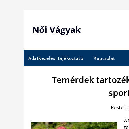
Skip
to
content
Női Vágyak
Adatkezelési tájékoztató
Kapcsolat
Temérdek tartozékk
spor
Posted 
A 
te