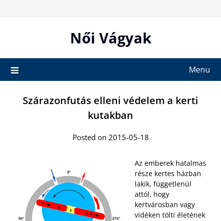
Skip
to
content
Női Vágyak
Menu
Szárazonfutás elleni védelem a kerti
kutakban
Posted on 2015-05-18
Az emberek hatalmas
része kertes házban
lakik, függetlenül
attól, hogy
kertvárosban vagy
vidéken tölti életének