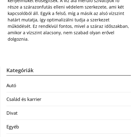
kényelmüket elősegítsék. A víz alá merülő szivattyúk fő
része a szárazonfutás elleni védelem szerkezete, ami két
kapcsolóból áll. Egyik a felső, míg a másik az alsó vízszint
határt mutatja, így optimalizálni tudja a szerkezet
működését. Ez rendkívül fontos, mivel a száraz időszakban,
amikor a vízszint alacsony, nem szabad olyan erővel
dolgoznia.
Kategóriák
Autó
Család és karrier
Divat
Egyéb