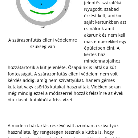
jelentős százalékát.
Nyugodt, szabad
érzést kelt, amikor
saját kertünkben azt
csinálunk amit
akarunk és nem kell
A szárazonfutás elleni védelemre
más emberekkel egy
szükség van
épületben élni. A
kertes ház
mindennapjaihoz
hozzátartozik a kút jelenléte. Ősapáink is látták a kút
fontosságát. A
szárazonfutás elleni védelem
nem volt
kérdés addig, amíg nem szivattyúkat, hanem gémes
kutakat vagy csörlős kutakat használtak. Vidéken sokan
még mindig ezzel a módszerrel hozzák felszínre az évek
óta kiásott kutakból a friss vizet.
A modern háztartás részévé vált azonban a szivattyúk
használata, így rengetegen tesznek a kútba is, hogy