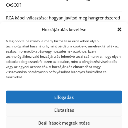
CASCO?
RCA kábel választása: hogyan javítsd meg hangrendszered
minőségét
Hozzájárulás kezelése
Orvosi dokumentáció automatizálása AI-val
A legjobb felhasználói élmény biztosítása érdekében olyan
Magyarországon: milyen jogi szabályozásra kell figyelni?
technológiákat használunk, mint például a cookie-k, amelyek tárolják az
eszközinformációkat és/vagy hozzáférnek azokhoz. Ezen
technológiákhoz való hozzájárulás lehetővé teszi számunkra, hogy olyan
Akciós külföldi nyaralás 2026-ban előfoglalással: mit
adatokat dolgozzunk fel ezen az oldalon, mint a böngészési viselkedés
ellenőrizz az ár mellett?
vagy az egyedi azonosítók. A hozzájárulás elmaradása vagy
visszavonása hátrányosan befolyásolhat bizonyos funkciókat és
A Kassai Irodaház modern munkakörnyezetet biztosít
funkciókat.
KERESÉS:
Elfogadás
Elutasítás
Beállítások megtekintése