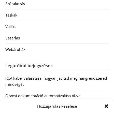
Szórakozás
Táskák
Vallás
Vásárlás
Webáruház
Legutóbbi bejegyzések
RCA kábel választása: hogyan javítsd meg hangrendszered
minőségét
Orvosi dokumentáció automatizálása AI-val
Magyarországon: milyen jogi szabályozásra kell figyelni?
Hozzájárulás kezelése
Akciós külföldi nyaralás 2026-ban előfoglalással: mit