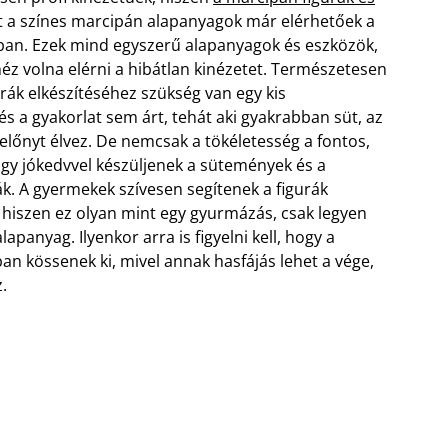
nt a színes marcipán alapanyagok már elérhetőek a
n. Ezek mind egyszerű alapanyagok és eszközök,
éz volna elérni a hibátlan kinézetet. Természetesen
rák elkészítéséhez szükség van egy kis
s a gyakorlat sem árt, tehát aki gyakrabban süt, az
előnyt élvez.
De nemcsak a tökéletesség a fontos,
gy jókedvvel készüljenek a sütemények és a
k. A gyermekek szívesen segítenek a figurák
 hiszen ez olyan mint egy gyurmázás, csak legyen
apanyag. Ilyenkor arra is figyelni kell, hogy a
an kössenek ki, mivel annak hasfájás lehet a vége,
z.