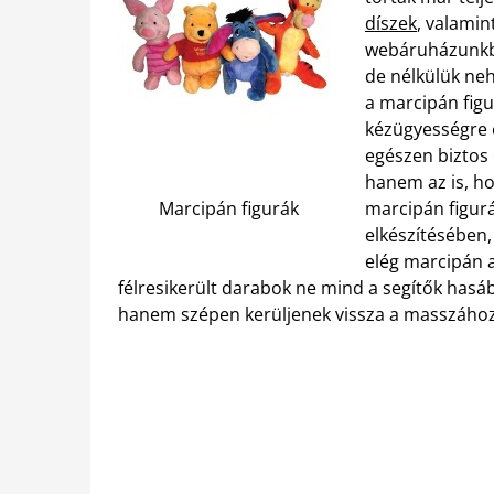
díszek
, valami
webáruházunkba
de nélkülük neh
a marcipán figu
kézügyességre é
egészen biztos 
hanem az is, ho
Marcipán figurák
marcipán figurá
elkészítésében,
elég marcipán al
félresikerült darabok ne mind a segítők hasáb
hanem szépen kerüljenek vissza a masszáho