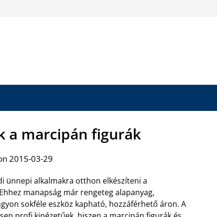
k a marcipán figurák
on 2015-03-29
di ünnepi alkalmakra otthon elkészíteni a
 Ehhez manapság már rengeteg alapanyag,
agyon sokféle eszköz kapható, hozzáférhető áron. A
esen profi kinézetűek, hiszen
a marcipán figurák és