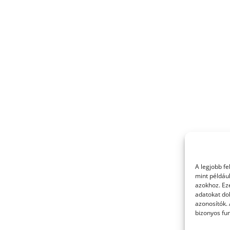
A legjobb f
mint példáu
azokhoz. Ez
adatokat dol
azonosítók.
bizonyos fun