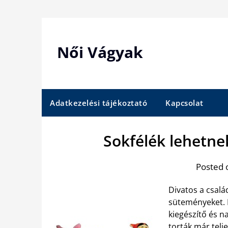
Skip
to
content
Női Vágyak
Adatkezelési tájékoztató
Kapcsolat
Sokfélék lehetne
Posted 
Divatos a csalá
süteményeket.
kiegészítő és n
torták már telj