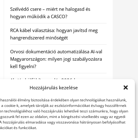
Szélvédő csere – miért ne halogasd és
hogyan működik a CASCO?
RCA kábel választása: hogyan javítsd meg
hangrendszered minőségét
Orvosi dokumentáció automatizálása AI-val
Magyarországon: milyen jogi szabályozásra
kell figyelni?
Akciós külföldi nyaralás 2026-ban
előfoglalással: mit ellenőrizz az ár mellett?
Hozzájárulás kezelése
elhasználói élmény biztosítása érdekében olyan technológiákat használunk,
A Kassai Irodaház modern munkakörnyezetet
l a cookie-k, amelyek tárolják az eszközinformációkat és/vagy hozzáférnek
biztosít
en technológiákhoz való hozzájárulás lehetővé teszi számunkra, hogy olyan
gozzunk fel ezen az oldalon, mint a böngészési viselkedés vagy az egyedi
 A hozzájárulás elmaradása vagy visszavonása hátrányosan befolyásolhat
kciókat és funkciókat.
KERESÉS: