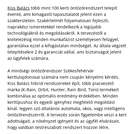
Kiss Balázs
több mint 100 kerti öntözőrendszert telepít
évente, ami kimagasló tapasztalatot jelent ezen a
szakterületen. Szakértelmét folyamatosan fejleszti,
naprakész ismeretekkel rendelkezik a legújabb
technológiákról és megoldásokról. A tervezéstől a
kivitelezésig minden munkafázist személyesen felügyel,
garantálva ezzel a kifogástalan minőséget. Az általa végzett
telepítésekre 2 év garanciát vállal, ami biztonságot jelent
az ügyfelek számára.
A minőségi öntözőrendszer Székesfehérvár
kerttulajdonosai számára nem csupán kényelmi kérdés.
Kiss Balázs hibrid rendszereket épít, több piacvezető
márka (K-Rain, Orbit, Hunter, Rain Bird, Toro) termékeit
kombinálva az optimális eredmény érdekében. Minden
kerttípushoz és egyedi igényhez megfelelő megoldást
kínál, legyen szó általános automata, okos, vagy intelligens
öntözőrendszerről. A tervezés során figyelembe veszi a kert
adottságait, a növényzet igényeit és az ügyfél elvárásait,
hogy valóban testreszabott rendszert hozzon létre.