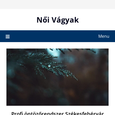
Skip
to
content
Női Vágyak
Menu
Profi öntözőrendszer Székesfehérvár