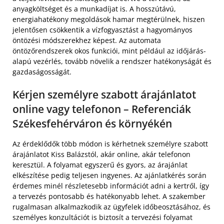
anyagköltséget és a munkadíjat is. A hosszútávú,
energiahatékony megoldások hamar megtérülnek, hiszen
jelentősen csökkentik a vízfogyasztást a hagyományos
öntözési módszerekhez képest. Az automata
öntözőrendszerek okos funkciói, mint például az időjárás-
alapú vezérlés, tovább növelik a rendszer hatékonyságát és
gazdaságosságát.
Kérjen személyre szabott árajánlatot
online vagy telefonon – Referenciák
Székesfehérváron és környékén
Az érdeklődők több módon is kérhetnek személyre szabott
árajánlatot Kiss Balázstól, akár online, akár telefonon
keresztül. A folyamat egyszerű és gyors, az árajánlat
elkészítése pedig teljesen ingyenes. Az ajánlatkérés során
érdemes minél részletesebb információt adni a kertről, így
a tervezés pontosabb és hatékonyabb lehet. A szakember
rugalmasan alkalmazkodik az ügyfelek időbeosztásához, és
személyes konzultációt is biztosít a tervezési folyamat