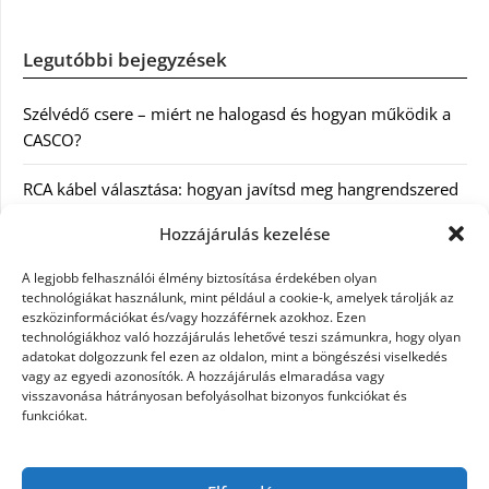
Legutóbbi bejegyzések
Szélvédő csere – miért ne halogasd és hogyan működik a
CASCO?
RCA kábel választása: hogyan javítsd meg hangrendszered
minőségét
Hozzájárulás kezelése
Orvosi dokumentáció automatizálása AI-val
A legjobb felhasználói élmény biztosítása érdekében olyan
Magyarországon: milyen jogi szabályozásra kell figyelni?
technológiákat használunk, mint például a cookie-k, amelyek tárolják az
eszközinformációkat és/vagy hozzáférnek azokhoz. Ezen
technológiákhoz való hozzájárulás lehetővé teszi számunkra, hogy olyan
Akciós külföldi nyaralás 2026-ban előfoglalással: mit
adatokat dolgozzunk fel ezen az oldalon, mint a böngészési viselkedés
ellenőrizz az ár mellett?
vagy az egyedi azonosítók. A hozzájárulás elmaradása vagy
visszavonása hátrányosan befolyásolhat bizonyos funkciókat és
A Kassai Irodaház modern munkakörnyezetet biztosít
funkciókat.
KERESÉS: