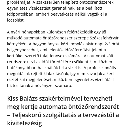
problémáját. A szakszerűen telepített öntözőrendszerek
egyenletes vízelosztást garantálnak, és a beállított
időpontokban, emberi beavatkozás nélkül végzik el a
locsolást.
A nyári hónapokban különösen felértékelődik egy jól
működő automata öntözőrendszer szerepe Székesfehérvár
környékén. A hagyományos, kézi locsolás akár napi 2-3 órát
is igénybe vehet, ami jelentős időráfordítást jelent a
kertjüket szerető tulajdonosok számára. Az automatizált
rendszerek ezt az időt töredékére csökkentik, miközben
hatékonyabban használják fel a vizet is. A professzionális
megoldások rejtett kialakításúak, így nem zavarják a kert
esztétikai megjelenését, miközben egyenletes vízellátást
biztosítanak a növényzet számára.
Kiss Balázs szakértelmével tervezheti
meg kertje automata öntözőrendszerét
– Teljeskörű szolgáltatás a tervezéstől a
kivitelezésig