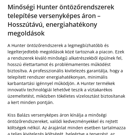
Minőségi Hunter öntözőrendszerek
telepítése versenyképes áron –
Hosszútávú, energiahatékony
megoldások
A Hunter öntözőrendszerek a legmegbízhatóbb és
legelterjedtebb megoldások közé tartoznak a piacon. Ezek
a rendszerek kiváló minőségű alkatrészekből épülnek fel,
hosszú élettartamot és problémamentes működést
biztosítva. A professzionális kivitelezés garantálja, hogy a
telepített rendszer energiahatékonyan, minimális
karbantartási igénnyel működjön. A Hunter termékek
innovatív technológiái lehetővé teszik a víztakarékos
üzemeltetést, miközben tökéletes vízelosztást biztosítanak
a kert minden pontján.
Kiss Balázs versenyképes áron kínálja a minőségi
öntözőrendszereket, valódi kedvezményekkel és rejtett
költségek nélkül. Az árajánlat minden esetben tartalmazza
a teljes kivitelezés költségét, beleértve a tervezést, az