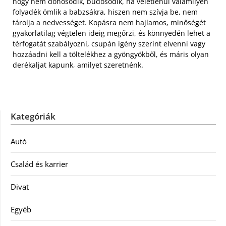
hogy nem dohosodik, büdösödik, ha véletlenül valamilyen
folyadék ömlik a babzsákra, hiszen nem szívja be, nem
tárolja a nedvességet. Kopásra nem hajlamos, minőségét
gyakorlatilag végtelen ideig megőrzi, és könnyedén lehet a
térfogatát szabályozni, csupán igény szerint elvenni vagy
hozzáadni kell a töltelékhez a gyöngyökből, és máris olyan
derékaljat kapunk, amilyet szeretnénk.
Kategóriák
Autó
Család és karrier
Divat
Egyéb