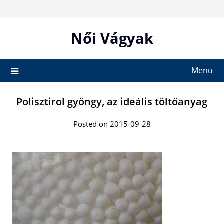
Skip
to
content
Női Vágyak
Menu
Polisztirol gyöngy, az ideális töltőanyag
Posted on 2015-09-28