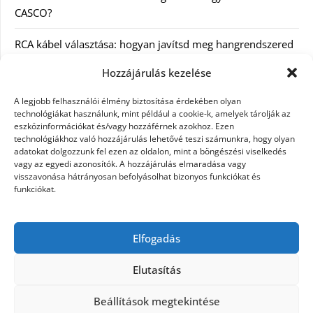
CASCO?
RCA kábel választása: hogyan javítsd meg hangrendszered
minőségét
Hozzájárulás kezelése
Orvosi dokumentáció automatizálása AI-val
A legjobb felhasználói élmény biztosítása érdekében olyan
Magyarországon: milyen jogi szabályozásra kell figyelni?
technológiákat használunk, mint például a cookie-k, amelyek tárolják az
eszközinformációkat és/vagy hozzáférnek azokhoz. Ezen
technológiákhoz való hozzájárulás lehetővé teszi számunkra, hogy olyan
Akciós külföldi nyaralás 2026-ban előfoglalással: mit
adatokat dolgozzunk fel ezen az oldalon, mint a böngészési viselkedés
ellenőrizz az ár mellett?
vagy az egyedi azonosítók. A hozzájárulás elmaradása vagy
visszavonása hátrányosan befolyásolhat bizonyos funkciókat és
A Kassai Irodaház modern munkakörnyezetet biztosít
funkciókat.
KERESÉS:
Elfogadás
Elutasítás
Beállítások megtekintése