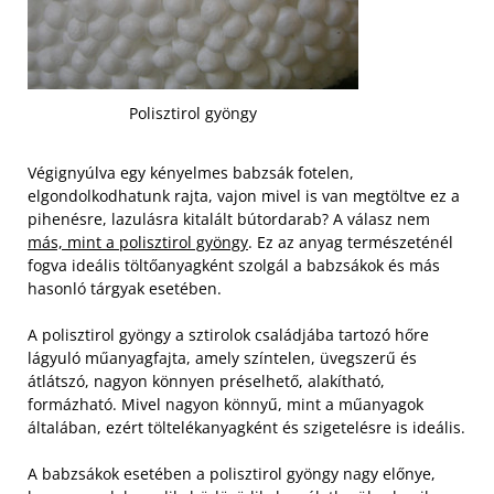
Polisztirol gyöngy
Végignyúlva egy kényelmes babzsák fotelen,
elgondolkodhatunk rajta, vajon mivel is van megtöltve ez a
pihenésre, lazulásra kitalált bútordarab? A válasz nem
más, mint a polisztirol gyöngy
. Ez az anyag természeténél
fogva ideális töltőanyagként szolgál a babzsákok és más
hasonló tárgyak esetében.
A polisztirol gyöngy a sztirolok családjába tartozó hőre
lágyuló műanyagfajta, amely színtelen, üvegszerű és
átlátszó, nagyon könnyen préselhető, alakítható,
formázható. Mivel nagyon könnyű, mint a műanyagok
általában, ezért töltelékanyagként és szigetelésre is ideális.
A
babzsákok esetében a polisztirol gyöngy nagy előnye,