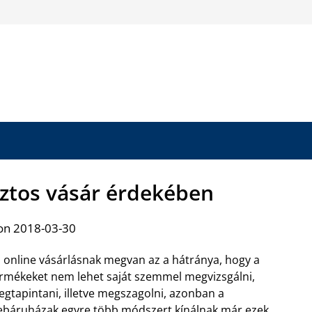
iztos vásár érdekében
on 2018-03-30
 online vásárlásnak megvan az a hátránya, hogy a
rmékeket nem lehet saját szemmel megvizsgálni,
gtapintani, illetve megszagolni, azonban a
báruházak egyre több módszert kínálnak már ezek