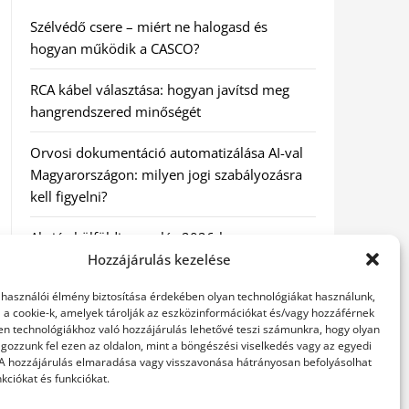
Szélvédő csere – miért ne halogasd és
hogyan működik a CASCO?
RCA kábel választása: hogyan javítsd meg
hangrendszered minőségét
Orvosi dokumentáció automatizálása AI-val
Magyarországon: milyen jogi szabályozásra
kell figyelni?
Akciós külföldi nyaralás 2026-ban
előfoglalással: mit ellenőrizz az ár mellett?
Hozzájárulás kezelése
elhasználói élmény biztosítása érdekében olyan technológiákat használunk,
A Kassai Irodaház modern munkakörnyezetet
l a cookie-k, amelyek tárolják az eszközinformációkat és/vagy hozzáférnek
biztosít
en technológiákhoz való hozzájárulás lehetővé teszi számunkra, hogy olyan
gozzunk fel ezen az oldalon, mint a böngészési viselkedés vagy az egyedi
 A hozzájárulás elmaradása vagy visszavonása hátrányosan befolyásolhat
kciókat és funkciókat.
KERESÉS: