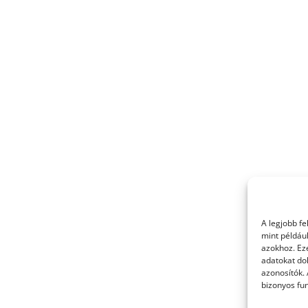
A legjobb f
mint példáu
azokhoz. Ez
adatokat dol
azonosítók.
bizonyos fun