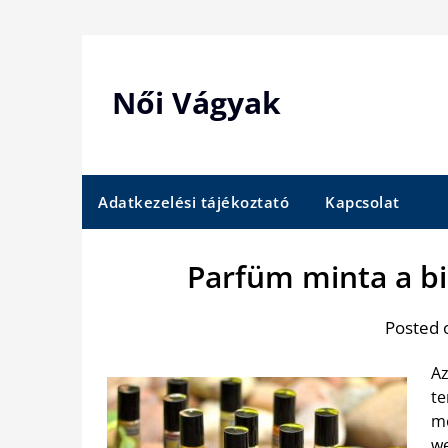
Skip
to
content
Női Vágyak
Adatkezelési tájékoztató
Kapcsolat
Parfüm minta a b
Posted 
Az
te
me
we