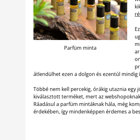
ki
r
Ez
ug
mi
Parfüm minta
ar
on
pr
átlendülhet ezen a dolgon és ezentúl mindig í
Többé nem kell percekig, órákig utaznia egy 
kiválasztott terméket, mert az webshopoknak h
Ráadásul a parfüm mintáknak hála, még kom
érdekében, így mindenképpen érdemes a besz