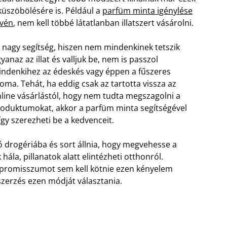
küszöbölésére is. Például a
parfüm minta igénylése
évén
, nem kell többé látatlanban illatszert vásárolni.
 nagy segítség, hiszen nem mindenkinek tetszik
yanaz az illat és valljuk be, nem is passzol
ndenkihez az édeskés vagy éppen a fűszeres
oma. Tehát, ha eddig csak az tartotta vissza az
line vásárlástól, hogy nem tudta megszagolni a
oduktumokat, akkor a parfüm minta segítségével
gy szerezheti be a kedvenceit.
jó drogériába és sort állnia, hogy megvehesse a
ála, pillanatok alatt elintézheti otthonról.
promisszumot sem kell kötnie ezen kényelem
erzés ezen módját választania.