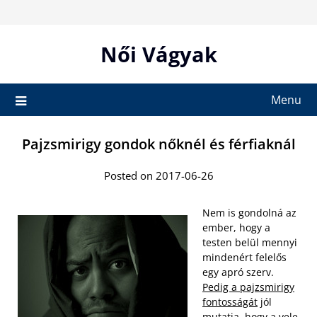
Skip
to
content
Női Vágyak
Menu
Pajzsmirigy gondok nőknél és férfiaknál
Posted on 2017-06-26
Nem is gondolná az
ember, hogy a
testen belül mennyi
mindenért felelős
egy apró szerv.
Pedig a pajzsmirigy
fontosságát
jól
mutatja, hogy a vele