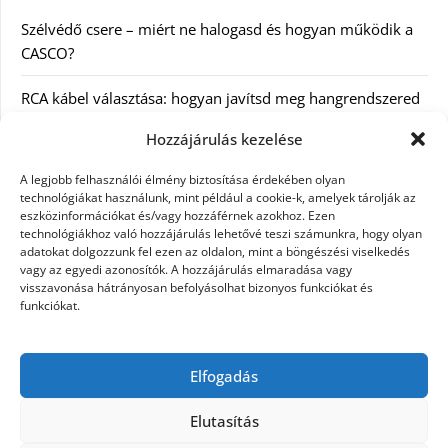
Szélvédő csere – miért ne halogasd és hogyan működik a
CASCO?
RCA kábel választása: hogyan javítsd meg hangrendszered
minőségét
Hozzájárulás kezelése
Orvosi dokumentáció automatizálása AI-val
A legjobb felhasználói élmény biztosítása érdekében olyan
Magyarországon: milyen jogi szabályozásra kell figyelni?
technológiákat használunk, mint például a cookie-k, amelyek tárolják az
eszközinformációkat és/vagy hozzáférnek azokhoz. Ezen
technológiákhoz való hozzájárulás lehetővé teszi számunkra, hogy olyan
Akciós külföldi nyaralás 2026-ban előfoglalással: mit
adatokat dolgozzunk fel ezen az oldalon, mint a böngészési viselkedés
ellenőrizz az ár mellett?
vagy az egyedi azonosítók. A hozzájárulás elmaradása vagy
visszavonása hátrányosan befolyásolhat bizonyos funkciókat és
A Kassai Irodaház modern munkakörnyezetet biztosít
funkciókat.
KERESÉS:
Elfogadás
Elutasítás