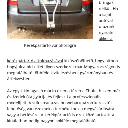
bringák
nélkül. Ha
a saját
autóval
utazunk
nyaralni,
akkor a
Kerékpártartó vonóhorogra
kerékpártartó alkalmazásával
kiküszöbölhető, hogy otthon
hagyjuk a bicikliket. Ilyen szerkezet már Magyarországon is
megtalálható többféle kivitelezésben, gyártmányban és
árfekvésben.
Az egyik kimagasló márka ezen a téren a Thule, hiszen már
évtizedek óta gyártja és fejleszti a professzionális
modelljeit. A stilusosutazas.hu webáruházon keresztül
lehetőség van ezeknek a termékeknek a megvásárlására
vagy a bérlésére. A kerékpártartó is ezek közé tartozik, a
kínálatban pedig nagyon sokféle megtalálható.