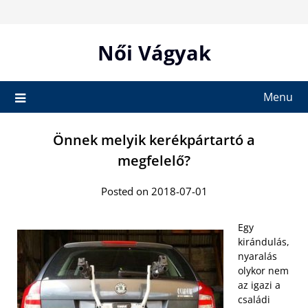
Skip
to
content
Női Vágyak
Menu
Önnek melyik kerékpártartó a
megfelelő?
Posted on 2018-07-01
Egy
kirándulás,
nyaralás
olykor nem
az igazi a
családi