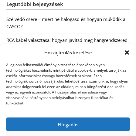
Legutóbbi bejegyzések
Szélvédő csere – miért ne halogasd és hogyan működik a
CASCO?
RCA kábel választása: hogyan javítsd meg hangrendszered
minőségét
Hozzájárulás kezelése
Orvosi dokumentáció automatizálása AI-val
A legjobb felhasználói élmény biztosítása érdekében olyan
Magyarországon: milyen jogi szabályozásra kell figyelni?
technológiákat használunk, mint például a cookie-k, amelyek tárolják az
eszközinformációkat és/vagy hozzáférnek azokhoz. Ezen
technológiákhoz való hozzájárulás lehetővé teszi számunkra, hogy olyan
Akciós külföldi nyaralás 2026-ban előfoglalással: mit
adatokat dolgozzunk fel ezen az oldalon, mint a böngészési viselkedés
ellenőrizz az ár mellett?
vagy az egyedi azonosítók. A hozzájárulás elmaradása vagy
visszavonása hátrányosan befolyásolhat bizonyos funkciókat és
A Kassai Irodaház modern munkakörnyezetet biztosít
funkciókat.
KERESÉS:
Elfogadás