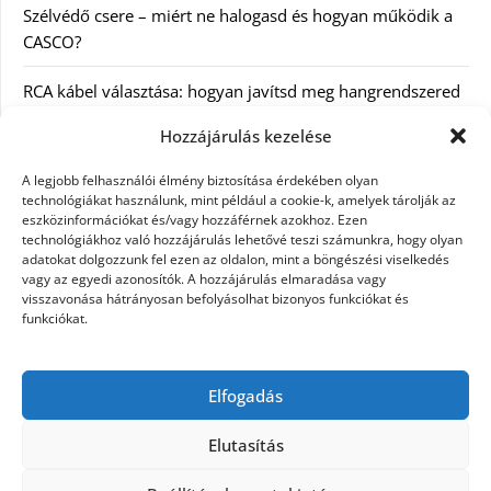
Szélvédő csere – miért ne halogasd és hogyan működik a
CASCO?
RCA kábel választása: hogyan javítsd meg hangrendszered
minőségét
Hozzájárulás kezelése
Orvosi dokumentáció automatizálása AI-val
A legjobb felhasználói élmény biztosítása érdekében olyan
Magyarországon: milyen jogi szabályozásra kell figyelni?
technológiákat használunk, mint például a cookie-k, amelyek tárolják az
eszközinformációkat és/vagy hozzáférnek azokhoz. Ezen
technológiákhoz való hozzájárulás lehetővé teszi számunkra, hogy olyan
Akciós külföldi nyaralás 2026-ban előfoglalással: mit
adatokat dolgozzunk fel ezen az oldalon, mint a böngészési viselkedés
ellenőrizz az ár mellett?
vagy az egyedi azonosítók. A hozzájárulás elmaradása vagy
visszavonása hátrányosan befolyásolhat bizonyos funkciókat és
A Kassai Irodaház modern munkakörnyezetet biztosít
funkciókat.
KERESÉS:
Elfogadás
Elutasítás