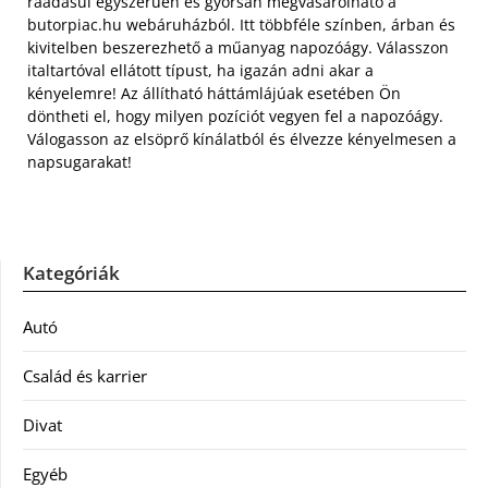
ráadásul egyszerűen és gyorsan megvásárolható a
butorpiac.hu webáruházból. Itt többféle színben, árban és
kivitelben beszerezhető a műanyag napozóágy. Válasszon
italtartóval ellátott típust, ha igazán adni akar a
kényelemre! Az állítható háttámlájúak esetében Ön
döntheti el, hogy milyen pozíciót vegyen fel a napozóágy.
Válogasson az elsöprő kínálatból és élvezze kényelmesen a
napsugarakat!
Kategóriák
Autó
Család és karrier
Divat
Egyéb