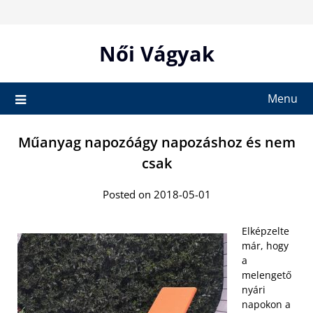
Skip
to
content
Női Vágyak
Menu
Műanyag napozóágy napozáshoz és nem
csak
Posted on 2018-05-01
Elképzelte
már, hogy
a
melengető
nyári
napokon a