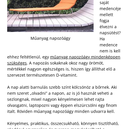
saját
medencéje
mellett
fogja
élvezni a
napsütést?
Műanyag napozóágy
Ha
medence
nem is kell
ehhez feltétlenül, egy
műanyag napozóágy mindenképpen
szükséges
. A napozás sokaknak okoz nagy örömöt,
mértékkel nagyon egészséges is, hiszen így állíthat elő a
szervezet természetesen D-vitamint.
A nap alatti barnulás szebb színt kölcsönöz a bőrnek. Aki
nem szeret „olvadni” a napon, az is jó hasznát veheti a
sezlongnak, mivel nagyon kényelmesen lehet rajta
olvasgatni, laptopozni vagy éppen elszürcsölni egy finom
italt. Röviden műanyag napozóágy minden udvarra kell.
Kényelmes, praktikus, összecsukható, könnyen tisztítható,