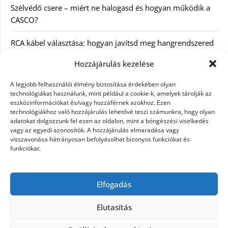
Szélvédő csere – miért ne halogasd és hogyan működik a
CASCO?
RCA kábel választása: hogyan javítsd meg hangrendszered
minőségét
Hozzájárulás kezelése
Orvosi dokumentáció automatizálása AI-val
A legjobb felhasználói élmény biztosítása érdekében olyan
Magyarországon: milyen jogi szabályozásra kell figyelni?
technológiákat használunk, mint például a cookie-k, amelyek tárolják az
eszközinformációkat és/vagy hozzáférnek azokhoz. Ezen
technológiákhoz való hozzájárulás lehetővé teszi számunkra, hogy olyan
Akciós külföldi nyaralás 2026-ban előfoglalással: mit
adatokat dolgozzunk fel ezen az oldalon, mint a böngészési viselkedés
ellenőrizz az ár mellett?
vagy az egyedi azonosítók. A hozzájárulás elmaradása vagy
visszavonása hátrányosan befolyásolhat bizonyos funkciókat és
A Kassai Irodaház modern munkakörnyezetet biztosít
funkciókat.
KERESÉS:
Elfogadás
Elutasítás