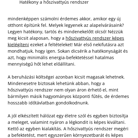
Hatékony a hőszivattyús rendszer
mindenképpen számolni érdemes akkor, amikor egy új
otthont építünk fel. Melyek legyenek az alapelvárásaink?
Legyen hatékony, tartós és mindenekelőtt olcsó! Nézzük
meg kicsit alaposan, hogy a
hőszivattyús rendszer képes
kielégíteni
ezeket a feltételeket! Már első nekifutásra azt
mondhatjuk, hogy igen. Sokan dicsérik a hatékonyságát és
azt, hogy minimális energia-befektetéssel hatalmas
mennyiségű hőt lehet előállítani.
A beruházási költségei azonban kicsit magasak lehetnek.
Mindenesetre biztosak lehetünk abban, hogy a
hőszivattyús rendszer nem olyan áron érhető el, mint
bármilyen másik hagyományos központi fűtés, de érdemes
hosszabb időtávlatban gondolkodnunk.
A jól elkészített hálózat egy életre szól és egyben biztosítja
a meleget, valamint nyáron a légkondit is képes kiváltani.
Kettő az egyben kialakítás. A hőszivattyús rendszer megéri
a befektetést, mert egyszerűen környezetbarát és képes