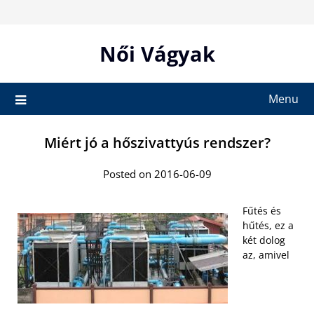
Skip
to
content
Női Vágyak
Menu
Miért jó a hőszivattyús rendszer?
Posted on 2016-06-09
Fűtés és
hűtés, ez a
két dolog
az, amivel