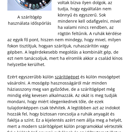
voltak bízva ilyen dolgok, az
tudja, hogy egyáltalán nem
könnyű és egyszerű. Sok
A szárítógép
mindenre kell odafigyelni, mivel
használata időspórlás
ha valami nincs rendben, az
rögtön feltűnik. A ruhák kérdése
az egyik fő pont, hiszen nem mindegy, hogy mivel, milyen
fokon tisztítjuk, hogyan szárítjuk, ruhaszárítón vagy
gépben. A legérdekesebb megoldás a kombinált gép, de
ezt nem tanácsoljuk, mert ha elromlik akkor a család kínos
helyzetbe kerülhet.
Ezért egyszerűbb külön
szárítógépet
és külön mosógépet
vásárolni. A mosógép hasznosságáról már minden
háziasszony meg van győződve, de a szárítógépet még
mindig elég kevesen alkalmazzák. Az okát is meg tudják
mondani, hogy miért idegenkednek tőle, de ezek
tulajdonképpen csak tévhitek.
A legtöbben azt az indokot
hozzák fel, hogy biztosan roncsolja a ruhák anyagát és
fakítja a színt. Ez a kijelentés azért nem állja meg a helyét,
mert a modern szárítógépet külön programokkal vértezték