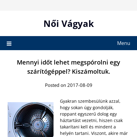
Skip
to
content
Női Vágyak
Menu
Mennyi időt lehet megspórolni egy
szárítógéppel? Kiszámoltuk.
Posted on 2017-08-09
Gyakran szembesülünk azzal,
hogy sokan úgy gondolják,
roppant egyszerű dolog egy
háztartást vezetni, hiszen csak
takarítani kell és mindent a
helyén tartani. Viszont, akire már