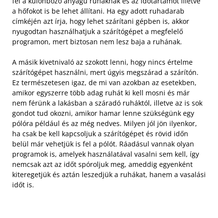
fel a különböző anyagú ruháknak és az időtartamot illetve
a hőfokot is be lehet állítani. Ha egy adott ruhadarab
címkéjén azt írja, hogy lehet szárítani gépben is, akkor
nyugodtan használhatjuk a szárítógépet a megfelelő
programon, mert biztosan nem lesz baja a ruhának.
A másik kivetnivaló az szokott lenni, hogy nincs értelme
szárítógépet használni, mert úgyis megszárad a szárítón.
Ez természetesen igaz, de mi van azokban az esetekben,
amikor egyszerre több adag ruhát ki kell mosni és már
nem férünk a lakásban a száradó ruháktól, illetve az is sok
gondot tud okozni, amikor hamar lenne szükségünk egy
pólóra például és az még nedves. Milyen jól jön ilyenkor,
ha csak be kell kapcsoljuk a szárítógépet és rövid időn
belül már vehetjük is fel a pólót. Ráadásul vannak olyan
programok is, amelyek használatával vasalni sem kell, így
nemcsak azt az időt spóroljuk meg, ameddig egyenként
kiteregetjük és aztán leszedjük a ruhákat, hanem a vasalási
időt is.