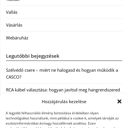
Vallás
Vásárlás
Webáruház
Legutóbbi bejegyzések
Szélvédő csere – miért ne halogasd és hogyan működik a
CASCO?
RCA kábel választása: hogyan javítsd meg hangrendszered
minőségét
Hozzájárulás kezelése
Orvosi dokumentáció automatizálása AI-val
A legjobb felhasználói élmény biztosítása érdekében olyan
Magyarországon: milyen jogi szabályozásra kell figyelni?
technológiákat használunk, mint például a cookie-k, amelyek tárolják az
eszközinformációkat és/vagy hozzáférnek azokhoz. Ezen