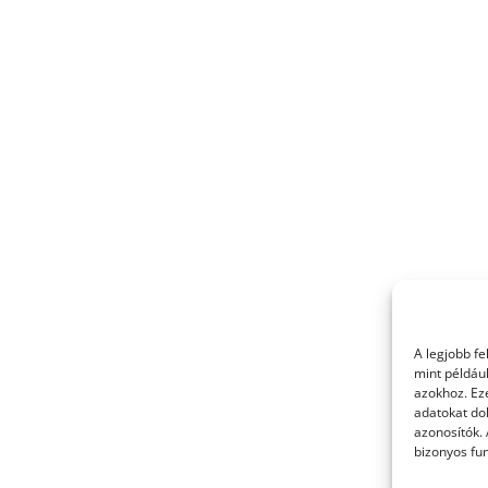
A legjobb f
mint példáu
azokhoz. Ez
adatokat dol
azonosítók.
bizonyos fun