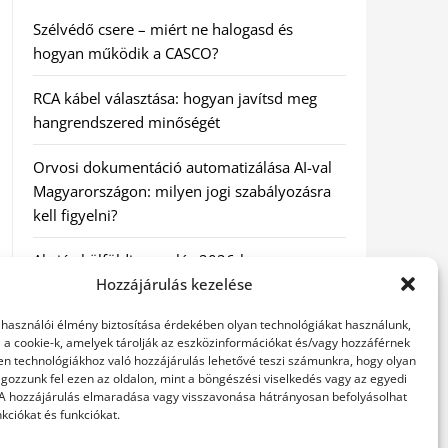
Szélvédő csere – miért ne halogasd és
hogyan működik a CASCO?
RCA kábel választása: hogyan javítsd meg
hangrendszered minőségét
Orvosi dokumentáció automatizálása AI-val
Magyarországon: milyen jogi szabályozásra
kell figyelni?
Akciós külföldi nyaralás 2026-ban
előfoglalással: mit ellenőrizz az ár mellett?
Hozzájárulás kezelése
elhasználói élmény biztosítása érdekében olyan technológiákat használunk,
A Kassai Irodaház modern munkakörnyezetet
l a cookie-k, amelyek tárolják az eszközinformációkat és/vagy hozzáférnek
biztosít
en technológiákhoz való hozzájárulás lehetővé teszi számunkra, hogy olyan
gozzunk fel ezen az oldalon, mint a böngészési viselkedés vagy az egyedi
 A hozzájárulás elmaradása vagy visszavonása hátrányosan befolyásolhat
kciókat és funkciókat.
KERESÉS: