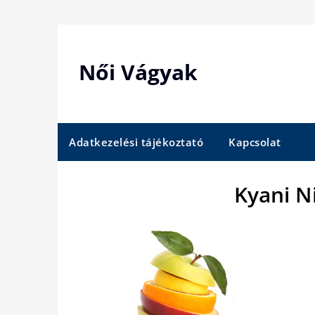
Skip
to
content
Női Vágyak
Adatkezelési tájékoztató
Kapcsolat
Kyani N