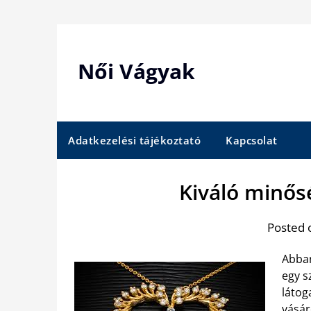
Skip
to
content
Női Vágyak
Adatkezelési tájékoztató
Kapcsolat
Kiváló minős
Posted 
Abban
egy s
látog
vásár