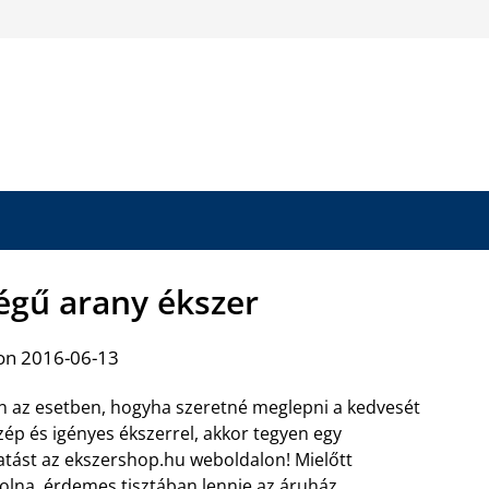
égű arany ékszer
on 2016-06-13
 az esetben, hogyha szeretné meglepni a kedvesét
zép és igényes ékszerrel, akkor tegyen egy
atást az ekszershop.hu weboldalon! Mielőtt
olna, érdemes tisztában lennie az áruház