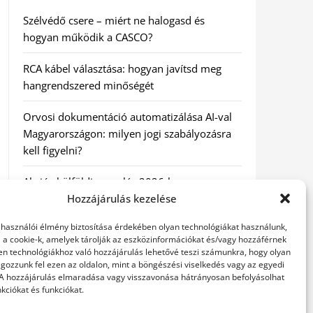
Szélvédő csere – miért ne halogasd és
hogyan működik a CASCO?
RCA kábel választása: hogyan javítsd meg
hangrendszered minőségét
Orvosi dokumentáció automatizálása AI-val
Magyarországon: milyen jogi szabályozásra
kell figyelni?
Akciós külföldi nyaralás 2026-ban
előfoglalással: mit ellenőrizz az ár mellett?
Hozzájárulás kezelése
elhasználói élmény biztosítása érdekében olyan technológiákat használunk,
A Kassai Irodaház modern munkakörnyezetet
l a cookie-k, amelyek tárolják az eszközinformációkat és/vagy hozzáférnek
biztosít
en technológiákhoz való hozzájárulás lehetővé teszi számunkra, hogy olyan
gozzunk fel ezen az oldalon, mint a böngészési viselkedés vagy az egyedi
 A hozzájárulás elmaradása vagy visszavonása hátrányosan befolyásolhat
kciókat és funkciókat.
KERESÉS: