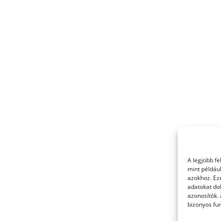
A legjobb f
mint példáu
azokhoz. Ez
adatokat dol
azonosítók.
bizonyos fun