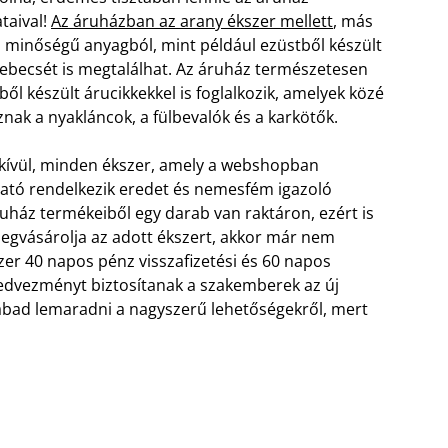
ataival!
Az áruházban az arany ékszer mellett
, más
ó minőségű anyagból, mint például ezüstből készült
ebecsét is megtalálhat. Az áruház természetesen
ből készült árucikkekkel is foglalkozik, amelyek közé
znak a nyakláncok, a fülbevalók és a karkötők.
kívül, minden ékszer, amely a webshopban
ható rendelkezik eredet és nemesfém igazoló
ruház termékeiből egy darab van raktáron, ezért is
 megvásárolja az adott ékszert, akkor már nem
er 40 napos pénz visszafizetési és 60 napos
kedvezményt biztosítanak a szakemberek az új
zabad lemaradni a nagyszerű lehetőségekről, mert