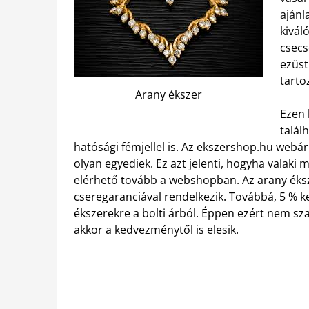
ajánl
kivál
csecs
ezüst
tarto
Arany ékszer
Ezen 
talál
hatósági fémjellel is. Az ekszershop.hu webá
olyan egyediek. Ez azt jelenti, hogyha valaki
elérhető tovább a webshopban. Az arany éksz
cseregaranciával rendelkezik. Továbbá, 5 % 
ékszerekre a bolti árból. Éppen ezért nem s
akkor a kedvezménytől is elesik.