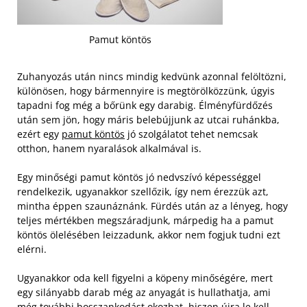
Pamut köntös
Zuhanyozás után nincs mindig kedvünk azonnal felöltözni,
különösen, hogy bármennyire is megtörölközzünk, úgyis
tapadni fog még a bőrünk egy darabig. Élményfürdőzés
után sem jön, hogy máris belebújjunk az utcai ruhánkba,
ezért egy
pamut köntös
jó szolgálatot tehet nemcsak
otthon, hanem nyaralások alkalmával is.
Egy minőségi pamut köntös jó nedvszívó képességgel
rendelkezik, ugyanakkor szellőzik, így nem érezzük azt,
mintha éppen szaunáznánk. Fürdés után az a lényeg, hogy
teljes mértékben megszáradjunk, márpedig ha a pamut
köntös ölelésében leizzadunk, akkor nem fogjuk tudni ezt
elérni.
Ugyanakkor oda kell figyelni a köpeny minőségére, mert
egy silányabb darab még az anyagát is hullathatja, ami
még további bosszankodást okozhat, hiszen újra le kell