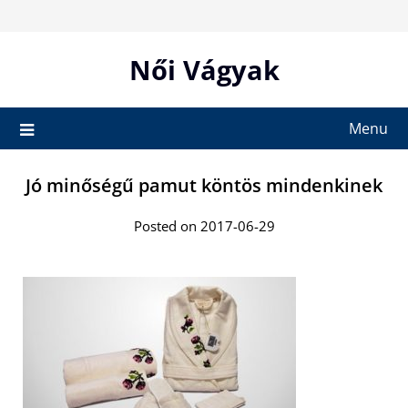
Skip
to
content
Női Vágyak
Menu
Jó minőségű pamut köntös mindenkinek
Posted on 2017-06-29