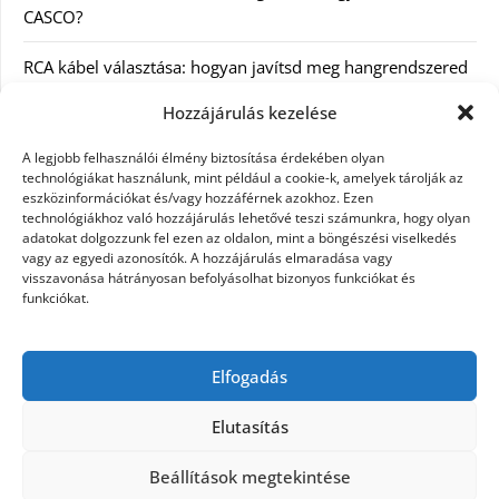
CASCO?
RCA kábel választása: hogyan javítsd meg hangrendszered
minőségét
Hozzájárulás kezelése
Orvosi dokumentáció automatizálása AI-val
A legjobb felhasználói élmény biztosítása érdekében olyan
Magyarországon: milyen jogi szabályozásra kell figyelni?
technológiákat használunk, mint például a cookie-k, amelyek tárolják az
eszközinformációkat és/vagy hozzáférnek azokhoz. Ezen
technológiákhoz való hozzájárulás lehetővé teszi számunkra, hogy olyan
Akciós külföldi nyaralás 2026-ban előfoglalással: mit
adatokat dolgozzunk fel ezen az oldalon, mint a böngészési viselkedés
ellenőrizz az ár mellett?
vagy az egyedi azonosítók. A hozzájárulás elmaradása vagy
visszavonása hátrányosan befolyásolhat bizonyos funkciókat és
A Kassai Irodaház modern munkakörnyezetet biztosít
funkciókat.
KERESÉS:
Elfogadás
Elutasítás
Beállítások megtekintése