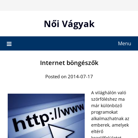
Skip
to
content
Női Vágyak
Menu
Internet böngészők
Posted on 2014-07-17
A világhálón való
szörföléshez ma
már különböző
programokat
alkalmazhatnak az
emberek, amelyek
eltérő
kezelőfelületet