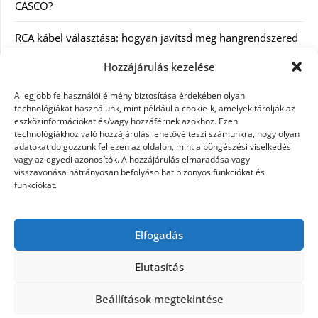
CASCO?
RCA kábel választása: hogyan javítsd meg hangrendszered
minőségét
Hozzájárulás kezelése
Orvosi dokumentáció automatizálása AI-val
A legjobb felhasználói élmény biztosítása érdekében olyan
Magyarországon: milyen jogi szabályozásra kell figyelni?
technológiákat használunk, mint például a cookie-k, amelyek tárolják az
eszközinformációkat és/vagy hozzáférnek azokhoz. Ezen
technológiákhoz való hozzájárulás lehetővé teszi számunkra, hogy olyan
Akciós külföldi nyaralás 2026-ban előfoglalással: mit
adatokat dolgozzunk fel ezen az oldalon, mint a böngészési viselkedés
ellenőrizz az ár mellett?
vagy az egyedi azonosítók. A hozzájárulás elmaradása vagy
visszavonása hátrányosan befolyásolhat bizonyos funkciókat és
A Kassai Irodaház modern munkakörnyezetet biztosít
funkciókat.
KERESÉS:
Elfogadás
Elutasítás
Beállítások megtekintése
©2026 Női Vágyak
| Design:
Newspaperly WordPress