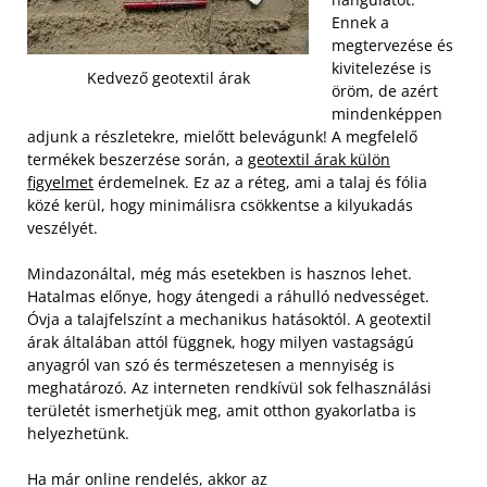
Ennek a
megtervezése és
kivitelezése is
Kedvező geotextil árak
öröm, de azért
mindenképpen
adjunk a részletekre, mielőtt belevágunk! A megfelelő
termékek beszerzése során, a
geotextil árak külön
figyelmet
érdemelnek. Ez az a réteg, ami a talaj és fólia
közé kerül, hogy minimálisra csökkentse a kilyukadás
veszélyét.
Mindazonáltal, még más esetekben is hasznos lehet.
Hatalmas előnye, hogy átengedi a ráhulló nedvességet.
Óvja a talajfelszínt a mechanikus hatásoktól. A geotextil
árak általában attól függnek, hogy milyen vastagságú
anyagról van szó és természetesen a mennyiség is
meghatározó. Az interneten rendkívül sok felhasználási
területét ismerhetjük meg, amit otthon gyakorlatba is
helyezhetünk.
Ha már online rendelés, akkor az