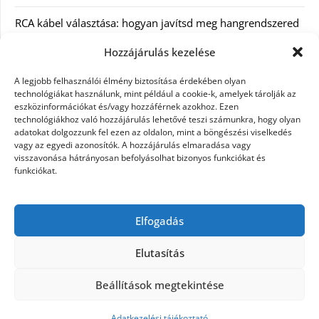
RCA kábel választása: hogyan javítsd meg hangrendszered
minőségét
Hozzájárulás kezelése
Orvosi dokumentáció automatizálása AI-val
A legjobb felhasználói élmény biztosítása érdekében olyan
Magyarországon: milyen jogi szabályozásra kell figyelni?
technológiákat használunk, mint például a cookie-k, amelyek tárolják az
eszközinformációkat és/vagy hozzáférnek azokhoz. Ezen
technológiákhoz való hozzájárulás lehetővé teszi számunkra, hogy olyan
Akciós külföldi nyaralás 2026-ban előfoglalással: mit
adatokat dolgozzunk fel ezen az oldalon, mint a böngészési viselkedés
ellenőrizz az ár mellett?
vagy az egyedi azonosítók. A hozzájárulás elmaradása vagy
visszavonása hátrányosan befolyásolhat bizonyos funkciókat és
A Kassai Irodaház modern munkakörnyezetet biztosít
funkciókat.
KERESÉS:
Elfogadás
Elutasítás
Beállítások megtekintése
©2026 Női Vágyak
| Design:
Newspaperly WordPress
Theme
Adatkezelési tájékoztató