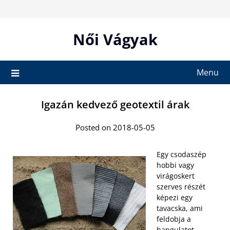
Skip
to
content
Női Vágyak
Menu
Igazán kedvező geotextil árak
Posted on 2018-05-05
Egy csodaszép
hobbi vagy
virágoskert
szerves részét
képezi egy
tavacska, ami
feldobja a
hangulatot.