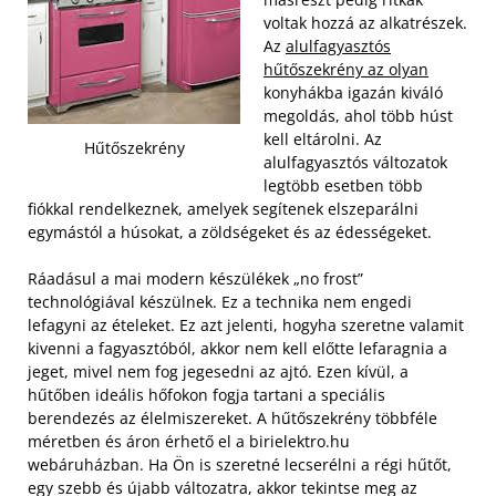
voltak hozzá az alkatrészek.
Az
alulfagyasztós
hűtőszekrény az olyan
konyhákba igazán kiváló
megoldás, ahol több húst
kell eltárolni. Az
Hűtőszekrény
alulfagyasztós változatok
legtöbb esetben több
fiókkal rendelkeznek, amelyek segítenek elszeparálni
egymástól a húsokat, a zöldségeket és az édességeket.
Ráadásul a mai modern készülékek „no frost”
technológiával készülnek. Ez a technika nem engedi
lefagyni az ételeket. Ez azt jelenti, hogyha szeretne valamit
kivenni a fagyasztóból, akkor nem kell előtte lefaragnia a
jeget, mivel nem fog jegesedni az ajtó. Ezen kívül, a
hűtőben ideális hőfokon fogja tartani a speciális
berendezés az élelmiszereket. A hűtőszekrény többféle
méretben és áron érhető el a birielektro.hu
webáruházban. Ha Ön is szeretné lecserélni a régi hűtőt,
egy szebb és újabb változatra, akkor tekintse meg az