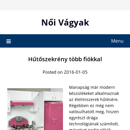
Skip
to
content
Női Vágyak
Menu
Hűtőszekrény több fiókkal
Posted on 2016-01-05
Manapság már modern
készülékeket alkalmaznak
az élelmiszerek hűtésére.
Régebben ez még nem
valósulhatott meg, hiszen
egyrészt drága
technológiának számított,
másrészt pedig ritkák