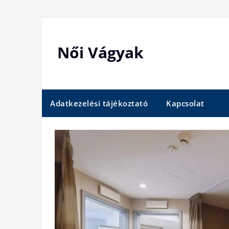
Skip
to
content
Női Vágyak
Adatkezelési tájékoztató
Kapcsolat