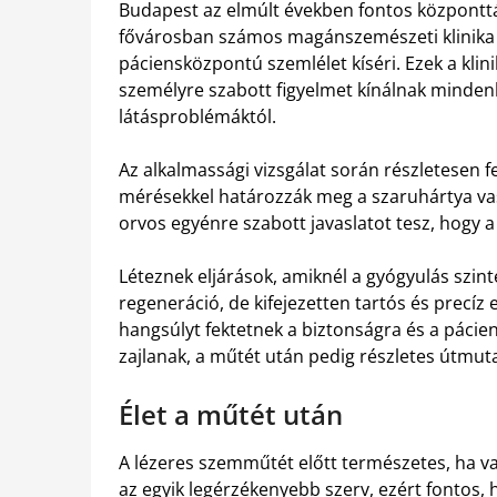
Budapest az elmúlt években fontos központtá
fővárosban számos magánszemészeti klinika
páciensközpontú szemlélet kíséri. Ezek a kl
személyre szabott figyelmet kínálnak minden
látásproblémáktól.
Az alkalmassági vizsgálat során részletesen f
mérésekkel határozzák meg a szaruhártya vas
orvos egyénre szabott javaslatot tesz, hogy a
Léteznek eljárások, amiknél a gyógyulás szinte
regeneráció, de kifejezetten tartós és precí
hangsúlyt fektetnek a biztonságra és a pácie
zajlanak, a műtét után pedig részletes útmut
Élet a műtét után
A lézeres szemműtét előtt természetes, ha va
az egyik legérzékenyebb szerv, ezért fontos, 