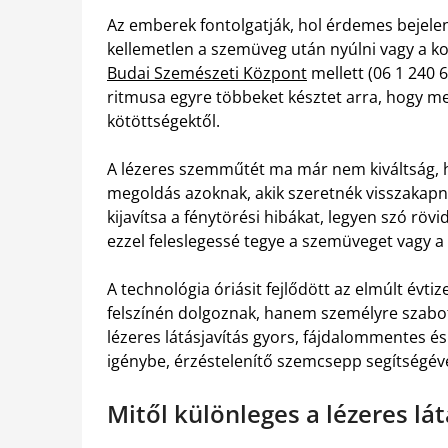
Az emberek fontolgatják, hol érdemes bejele
kellemetlen a szemüveg után nyúlni vagy a ko
Budai Szemészeti Központ
mellett (06 1 240 
ritmusa egyre többeket késztet arra, hogy 
kötöttségektől.
A lézeres szemműtét ma már nem kiváltság, h
megoldás azoknak, akik szeretnék visszakapni
kijavítsa a fénytörési hibákat, legyen szó röv
ezzel feleslegessé tegye a szemüveget vagy a
A technológia óriásit fejlődött az elmúlt év
felszínén dolgoznak, hanem személyre szabott
lézeres látásjavítás gyors, fájdalommentes é
igénybe, érzéstelenítő szemcsepp segítségéve
Mitől különleges a lézeres lát