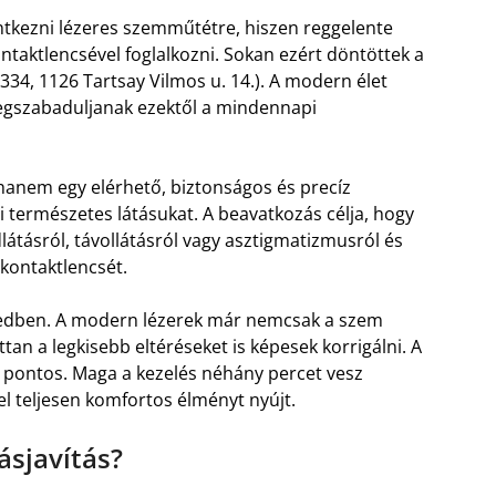
ntkezni lézeres szemműtétre, hiszen reggelente
ntaktlencsével foglalkozni. Sokan ezért döntöttek a
6334, 1126 Tartsay Vilmos u. 14.). A modern élet
megszabaduljanak ezektől a mindennapi
anem egy elérhető, biztonságos és precíz
 természetes látásukat. A beavatkozás célja, hogy
idlátásról, távollátásról vagy asztigmatizmusról és
 kontaktlencsét.
tizedben. A modern lézerek már nemcsak a szem
an a legkisebb eltéréseket is képesek korrigálni. A
s pontos. Maga a kezelés néhány percet vesz
l teljesen komfortos élményt nyújt.
ásjavítás?