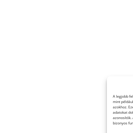
A legjobb f
mint példáu
azokhoz. Ez
adatokat dol
azonosítók.
bizonyos fun