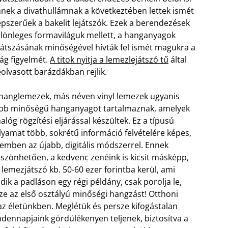
nek a divathullámnak a következtében lettek ismét
pszerűek a bakelit lejátszók. Ezek a berendezések
lönleges formaviláguk mellett, a hanganyagok
játszásának minőségével hívták fel ismét magukra a
lág figyelmét.
A titok nyitja a lemezlejátszó tű
által
olvasott barázdákban rejlik.
hanglemezek, más néven vinyl lemezek ugyanis
bb minőségű hanganyagot tartalmaznak, amelyek
alóg rögzítési eljárással készültek. Ez a típusú
lyamat több, sokrétű információ felvételére képes,
emben az újabb, digitális módszerrel. Ennek
szönhetően, a kedvenc zenéink is kicsit másképp,
 lemezjátszó kb. 50-60 ezer forintba kerül, ami
ik a padláson egy régi példány, csak porolja le,
ezze az első osztályú minőségi hangzást!
Otthoni
az életünkben. Meglétük és persze kifogástalan
ennapjaink gördülékenyen teljenek, biztosítva a