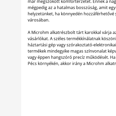
már megszokott komfortérzetet. Ennek a nagy
mégpedig az a hatalmas bosszúság, amit eg
helyzetünket, ha könnyedén hozzáférhetővé
városában.
A Microhm alkatrészbolt tárt karokkal várja 
vásárlókat. A széles termékkínálatnak köszön
háztartási gép vagy szórakoztató-elektronika
termékek mindegyike magas színvonalat képvis
vagy éppen hangszóró precíz működését. Ha 
Pécs környékén, akkor irány a Microhm alkatr