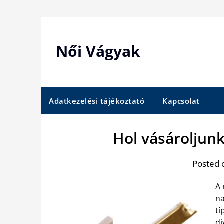
Skip
to
content
Női Vágyak
Adatkezelési tájékoztató
Kapcsolat
Hol vásároljunk
Posted 
A 
na
tí
di