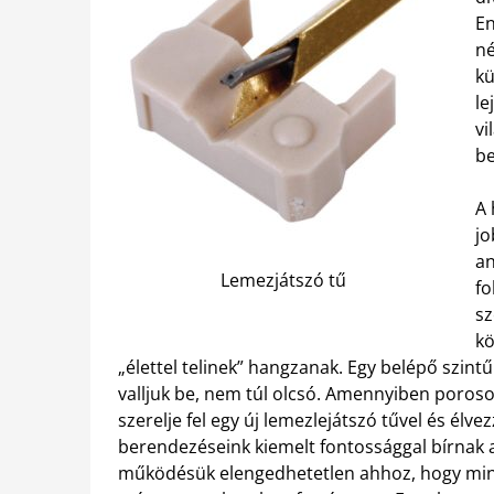
En
né
kü
le
vi
be
A 
jo
an
Lemezjátszó tű
fo
sz
kö
„élettel telinek” hangzanak. Egy belépő szintű
valljuk be, nem túl olcsó. Amennyiben porosod
szerelje fel egy új lemezlejátszó tűvel és élv
berendezéseink kiemelt fontossággal bírnak 
működésük elengedhetetlen ahhoz, hogy mind