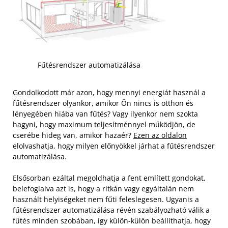
Fűtésrendszer automatizálása
Gondolkodott már azon, hogy mennyi energiát használ a
fűtésrendszer olyankor, amikor Ön nincs is otthon és
lényegében hiába van fűtés? Vagy ilyenkor nem szokta
hagyni, hogy maximum teljesítménnyel működjön, de
cserébe hideg van, amikor hazaér?
Ezen az oldalon
elolvashatja, hogy milyen előnyökkel járhat a fűtésrendszer
automatizálása.
Elsősorban ezáltal megoldhatja a fent említett gondokat,
belefoglalva azt is, hogy a ritkán vagy egyáltalán nem
használt helyiségeket nem fűti feleslegesen. Ugyanis a
fűtésrendszer automatizálása révén szabályozható válik a
fűtés minden szobában, így külön-külön beállíthatja, hogy