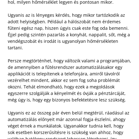
hol, milyen hőmérséklet legyen és pontosan mikor.
Ugyanis az is lényeges kérdés, hogy mikor tartózkodik az
adott helyiségben. Például a hálószobát nem érdemes
fűteni egész nap, hiszen úgyis csak este fog oda bemenni.
Éjjel pedig szintén pazarlás a konyhát, nappalit, sőt, még a
vendégszobát és irodát is ugyanolyan hőmérsékleten
tartani.
Persze megtörténhet, hogy változik valami a programjában,
de amennyiben a fűtésrendszer automatizálásakor egy
applikációt is telepítenek a telefonjára, amiről távolról
vezérelhet mindent, akkor ez sem fog soha problémát
okozni. Tehát elmondható, hogy ezek a megoldások
egyszerre szolgálják a kényelmét és óvják a pénztárcáját,
még úgy is, hogy egy bizonyos befektetésre lesz szükség.
Ugyanis ez az összeg pár éven belül megtérül, ráadásul az
automatizálás előnyeit már azonnal fogja észlelni, ahogy
véget érnek a munkálatok. Ugyanakkor tudnia kell, hogy
sok esetben korszerűsítésre is szükség van ahhoz, hogy
valóban hatékony rendszert lehessen létrehozni, így