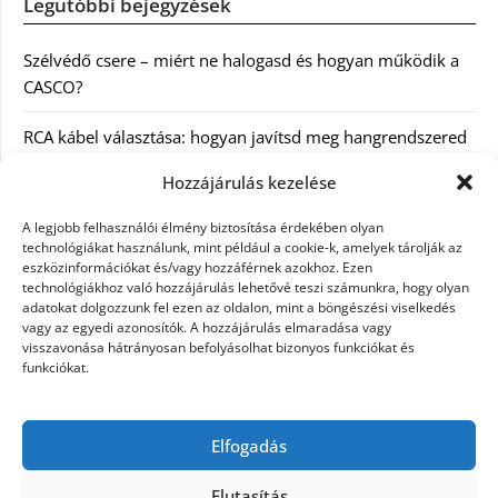
Legutóbbi bejegyzések
Szélvédő csere – miért ne halogasd és hogyan működik a
CASCO?
RCA kábel választása: hogyan javítsd meg hangrendszered
minőségét
Hozzájárulás kezelése
Orvosi dokumentáció automatizálása AI-val
A legjobb felhasználói élmény biztosítása érdekében olyan
Magyarországon: milyen jogi szabályozásra kell figyelni?
technológiákat használunk, mint például a cookie-k, amelyek tárolják az
eszközinformációkat és/vagy hozzáférnek azokhoz. Ezen
technológiákhoz való hozzájárulás lehetővé teszi számunkra, hogy olyan
Akciós külföldi nyaralás 2026-ban előfoglalással: mit
adatokat dolgozzunk fel ezen az oldalon, mint a böngészési viselkedés
ellenőrizz az ár mellett?
vagy az egyedi azonosítók. A hozzájárulás elmaradása vagy
visszavonása hátrányosan befolyásolhat bizonyos funkciókat és
A Kassai Irodaház modern munkakörnyezetet biztosít
funkciókat.
KERESÉS:
Elfogadás
Elutasítás