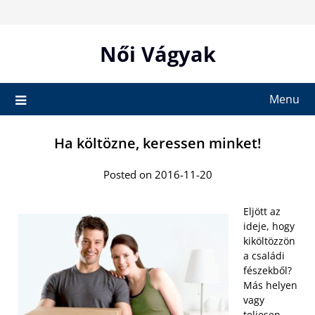
Skip
to
content
Női Vágyak
Menu
Ha költözne, keressen minket!
Posted on 2016-11-20
Eljött az
ideje, hogy
kiköltözzön
a családi
fészekből?
Más helyen
vagy
teljesen