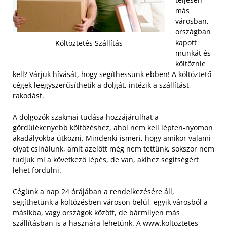
más
városban,
országban
kapott
Költöztetés Szállítás
munkát és
költöznie
kell?
Várjuk hívását
, hogy segíthessünk ebben! A költöztető
cégek leegyszerűsíthetik a dolgát, intézik a szállítást,
rakodást.
A dolgozók szakmai tudása hozzájárulhat a
gördülékenyebb költözéshez, ahol nem kell lépten-nyomon
akadályokba ütközni. Mindenki ismeri, hogy amikor valami
olyat csinálunk, amit azelőtt még nem tettünk, sokszor nem
tudjuk mi a következő lépés, de van, akihez segítségért
lehet fordulni.
Cégünk a nap 24 órájában a rendelkezésére áll,
segíthetünk a költözésben városon belül, egyik városból a
másikba, vagy országok között, de bármilyen más
szállításban is a hasznára lehetünk. A www.koltoztetes-