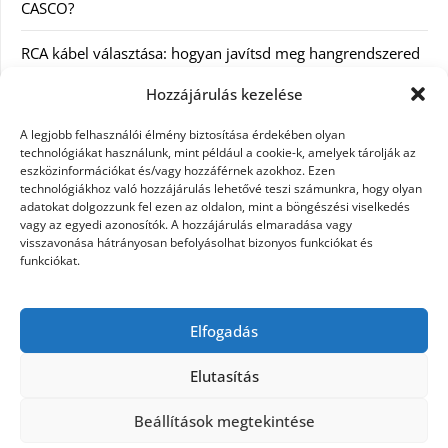
CASCO?
RCA kábel választása: hogyan javítsd meg hangrendszered
minőségét
Hozzájárulás kezelése
Orvosi dokumentáció automatizálása AI-val
A legjobb felhasználói élmény biztosítása érdekében olyan
Magyarországon: milyen jogi szabályozásra kell figyelni?
technológiákat használunk, mint például a cookie-k, amelyek tárolják az
eszközinformációkat és/vagy hozzáférnek azokhoz. Ezen
technológiákhoz való hozzájárulás lehetővé teszi számunkra, hogy olyan
Akciós külföldi nyaralás 2026-ban előfoglalással: mit
adatokat dolgozzunk fel ezen az oldalon, mint a böngészési viselkedés
ellenőrizz az ár mellett?
vagy az egyedi azonosítók. A hozzájárulás elmaradása vagy
visszavonása hátrányosan befolyásolhat bizonyos funkciókat és
A Kassai Irodaház modern munkakörnyezetet biztosít
funkciókat.
KERESÉS:
Elfogadás
Elutasítás
Beállítások megtekintése
©2026 Női Vágyak
| Design:
Newspaperly WordPress