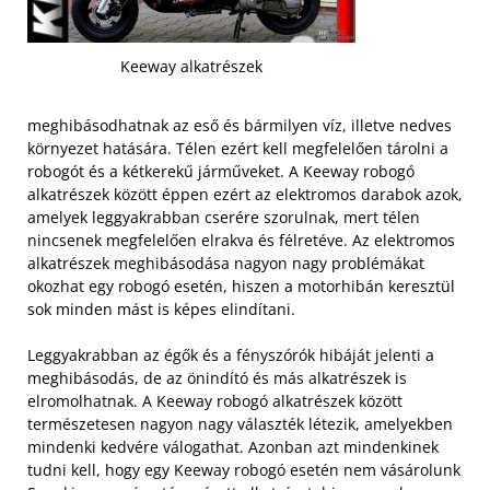
Keeway alkatrészek
meghibásodhatnak az eső és bármilyen víz, illetve nedves
környezet hatására. Télen ezért kell megfelelően tárolni a
robogót és a kétkerekű járműveket. A Keeway robogó
alkatrészek között éppen ezért az elektromos darabok azok,
amelyek leggyakrabban cserére szorulnak, mert télen
nincsenek megfelelően elrakva és félretéve. Az elektromos
alkatrészek meghibásodása nagyon nagy problémákat
okozhat egy robogó esetén, hiszen a motorhibán keresztül
sok minden mást is képes elindítani.
Leggyakrabban az égők és a fényszórók hibáját jelenti a
meghibásodás, de az önindító és más alkatrészek is
elromolhatnak. A Keeway robogó alkatrészek között
természetesen nagyon nagy választék létezik, amelyekben
mindenki kedvére válogathat. Azonban azt mindenkinek
tudni kell, hogy egy Keeway robogó esetén nem vásárolunk