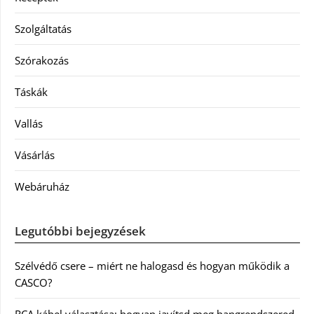
Szolgáltatás
Szórakozás
Táskák
Vallás
Vásárlás
Webáruház
Legutóbbi bejegyzések
Szélvédő csere – miért ne halogasd és hogyan működik a
CASCO?
RCA kábel választása: hogyan javítsd meg hangrendszered