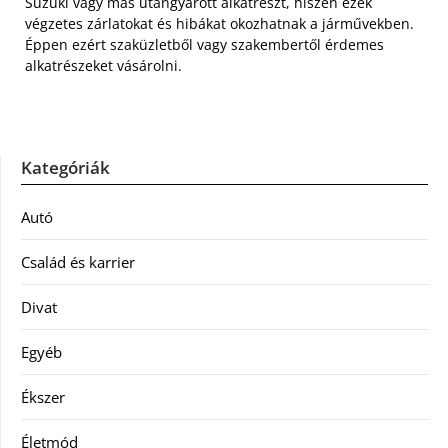
Suzuki vagy más utángyárott alkatrészt, hiszen ezek
végzetes zárlatokat és hibákat okozhatnak a járművekben.
Éppen ezért szaküzletből vagy szakembertől érdemes
alkatrészeket vásárolni.
Kategóriák
Autó
Család és karrier
Divat
Egyéb
Ékszer
Életmód