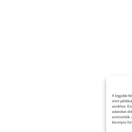
A legjobb f
mint példáu
azokhoz. Ez
adatokat dol
azonosítók.
bizonyos fun