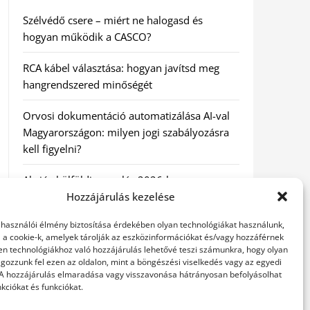
Szélvédő csere – miért ne halogasd és
hogyan működik a CASCO?
RCA kábel választása: hogyan javítsd meg
hangrendszered minőségét
Orvosi dokumentáció automatizálása AI-val
Magyarországon: milyen jogi szabályozásra
kell figyelni?
Akciós külföldi nyaralás 2026-ban
előfoglalással: mit ellenőrizz az ár mellett?
Hozzájárulás kezelése
elhasználói élmény biztosítása érdekében olyan technológiákat használunk,
A Kassai Irodaház modern munkakörnyezetet
l a cookie-k, amelyek tárolják az eszközinformációkat és/vagy hozzáférnek
biztosít
en technológiákhoz való hozzájárulás lehetővé teszi számunkra, hogy olyan
gozzunk fel ezen az oldalon, mint a böngészési viselkedés vagy az egyedi
 A hozzájárulás elmaradása vagy visszavonása hátrányosan befolyásolhat
kciókat és funkciókat.
KERESÉS: