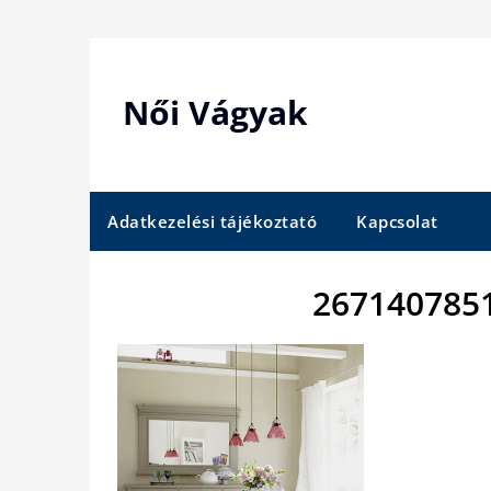
Skip
to
content
Női Vágyak
Adatkezelési tájékoztató
Kapcsolat
2671407851