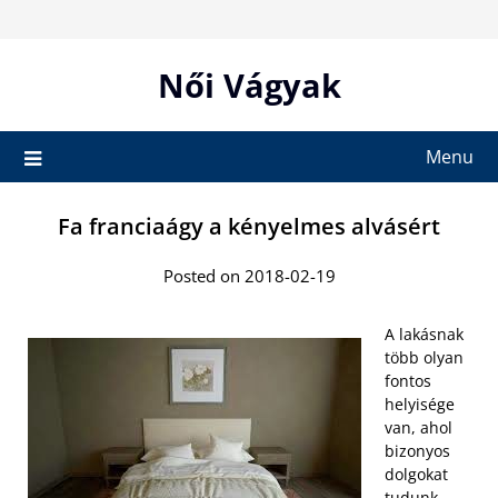
Skip
to
content
Női Vágyak
Menu
Fa franciaágy a kényelmes alvásért
Posted on 2018-02-19
A lakásnak
több olyan
fontos
helyisége
van, ahol
bizonyos
dolgokat
tudunk