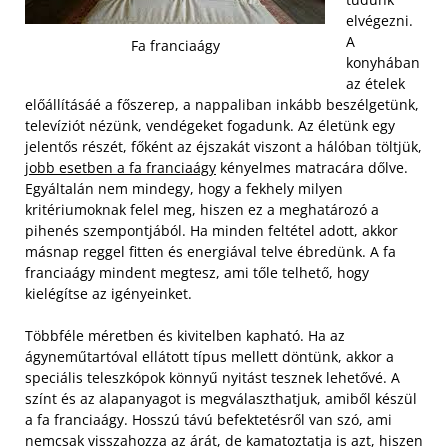
elvégezni.
A
Fa franciaágy
konyhában
az ételek
előállításáé a főszerep, a nappaliban inkább beszélgetünk,
televíziót nézünk, vendégeket fogadunk. Az életünk egy
jelentős részét, főként az éjszakát viszont a hálóban töltjük,
jobb esetben a fa franciaágy
kényelmes matracára dőlve.
Egyáltalán nem mindegy, hogy a fekhely milyen
kritériumoknak felel meg, hiszen ez a meghatározó a
pihenés szempontjából. Ha minden feltétel adott, akkor
másnap reggel fitten és energiával telve ébredünk. A fa
franciaágy mindent megtesz, ami tőle telhető, hogy
kielégítse az igényeinket.
Többféle méretben és kivitelben kapható. Ha az
ágyneműtartóval ellátott típus mellett döntünk, akkor a
speciális teleszkópok könnyű nyitást tesznek lehetővé. A
színt és az alapanyagot is megválaszthatjuk, amiből készül
a fa franciaágy. Hosszú távú befektetésről van szó, ami
nemcsak visszahozza az árát, de kamatoztatja is azt, hiszen