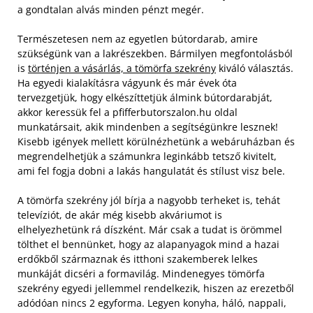
a gondtalan alvás minden pénzt megér.
Természetesen nem az egyetlen bútordarab, amire
szükségünk van a lakrészekben. Bármilyen megfontolásból
is
történjen a vásárlás, a tömörfa szekrény
kiváló választás.
Ha egyedi kialakításra vágyunk és már évek óta
tervezgetjük, hogy elkészíttetjük álmink bútordarabját,
akkor keressük fel a pfifferbutorszalon.hu oldal
munkatársait, akik mindenben a segítségünkre lesznek!
Kisebb igények mellett körülnézhetünk a webáruházban és
megrendelhetjük a számunkra leginkább tetsző kivitelt,
ami fel fogja dobni a lakás hangulatát és stílust visz bele.
A tömörfa szekrény jól bírja a nagyobb terheket is, tehát
televíziót, de akár még kisebb akváriumot is
elhelyezhetünk rá díszként. Már csak a tudat is örömmel
tölthet el bennünket, hogy az alapanyagok mind a hazai
erdőkből származnak és itthoni szakemberek lelkes
munkáját dicséri a formavilág. Mindenegyes tömörfa
szekrény egyedi jellemmel rendelkezik, hiszen az erezetből
adódóan nincs 2 egyforma. Legyen konyha, háló, nappali,