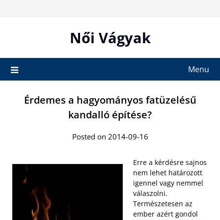
Skip
to
content
Női Vágyak
Menu
Érdemes a hagyományos fatüzelésű
kandalló építése?
Posted on 2014-09-16
Erre a kérdésre sajnos
nem lehet határozott
igennel vagy nemmel
válaszolni.
Természetesen az
ember azért gondol