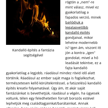
rögtön a „nem”-re
mint válasz, mivel ez
gyakorlatilag a
fapados verzió, minek
bajlódjuk a
legalapvetőbb
kandalló építés
gondjaival, mikor
lehetne modernebb
is? Igen ám, viszont itt
Kandalló építés a fantázia
jön a kontra „igen”
segítségével
gondolat, mivel a hő
leadását tekintve, ez a
fajta kandalló
gyakorlatilag a legjobb, ráadásul mindez rövid idő alatt
történik. Ráadásul az ember saját maga is foglalkozhat,
természetesen kellő körültekintéssel, a fatüzelésű kandalló
építés kreatív folyamatával. Úgy ám, itt akár saját
fantáziánkat is bevethetjük, ráadásul a végén, ha ügyesek
voltunk, télen egy feledhetetlen forralt borozós estével
lephetjük meg családtagjainkat/barátainkat.
Annak