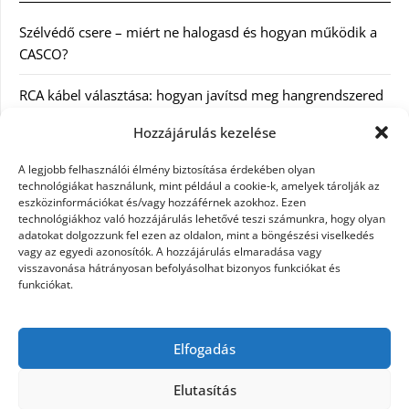
Szélvédő csere – miért ne halogasd és hogyan működik a
CASCO?
RCA kábel választása: hogyan javítsd meg hangrendszered
minőségét
Hozzájárulás kezelése
Orvosi dokumentáció automatizálása AI-val
A legjobb felhasználói élmény biztosítása érdekében olyan
Magyarországon: milyen jogi szabályozásra kell figyelni?
technológiákat használunk, mint például a cookie-k, amelyek tárolják az
eszközinformációkat és/vagy hozzáférnek azokhoz. Ezen
technológiákhoz való hozzájárulás lehetővé teszi számunkra, hogy olyan
Akciós külföldi nyaralás 2026-ban előfoglalással: mit
adatokat dolgozzunk fel ezen az oldalon, mint a böngészési viselkedés
ellenőrizz az ár mellett?
vagy az egyedi azonosítók. A hozzájárulás elmaradása vagy
visszavonása hátrányosan befolyásolhat bizonyos funkciókat és
A Kassai Irodaház modern munkakörnyezetet biztosít
funkciókat.
KERESÉS:
Elfogadás
Elutasítás