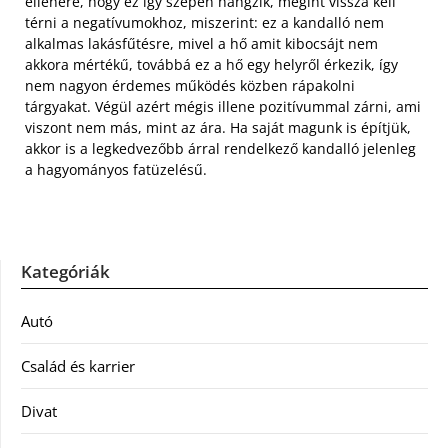
ellenére, hogy ez így szépen hangzik, megint vissza kell
térni a negatívumokhoz, miszerint: ez a kandalló nem
alkalmas lakásfűtésre, mivel a hő amit kibocsájt nem
akkora mértékű, továbbá ez a hő egy helyről érkezik, így
nem nagyon érdemes működés közben rápakolni
tárgyakat. Végül azért mégis illene pozitívummal zárni, ami
viszont nem más, mint az ára. Ha saját magunk is építjük,
akkor is a legkedvezőbb árral rendelkező kandalló jelenleg
a hagyományos fatüzelésű.
Kategóriák
Autó
Család és karrier
Divat