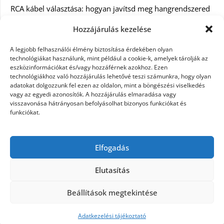
RCA kábel választása: hogyan javítsd meg hangrendszered
minőségét
Hozzájárulás kezelése
Orvosi dokumentáció automatizálása AI-val
A legjobb felhasználói élmény biztosítása érdekében olyan
Magyarországon: milyen jogi szabályozásra kell figyelni?
technológiákat használunk, mint például a cookie-k, amelyek tárolják az
eszközinformációkat és/vagy hozzáférnek azokhoz. Ezen
technológiákhoz való hozzájárulás lehetővé teszi számunkra, hogy olyan
Akciós külföldi nyaralás 2026-ban előfoglalással: mit
adatokat dolgozzunk fel ezen az oldalon, mint a böngészési viselkedés
ellenőrizz az ár mellett?
vagy az egyedi azonosítók. A hozzájárulás elmaradása vagy
visszavonása hátrányosan befolyásolhat bizonyos funkciókat és
A Kassai Irodaház modern munkakörnyezetet biztosít
funkciókat.
KERESÉS:
Elfogadás
Elutasítás
Beállítások megtekintése
©2026 Női Vágyak
| Design:
Newspaperly WordPress
Theme
Adatkezelési tájékoztató