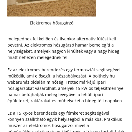
Elektromos hősugárzó
melegednek fel kellően és ilyenkor alternatív fűtést kell
bevetni. Az elektromos hősugárzó hamar bemelegíti a
helyiségeket, amelyek nagyon kihűltek vagy a nagy hideg
miatt nehezen melegednek fel.
Ez az elektromos berendezés egy termosztát segítségével
működik, ami elősegíti a hőszabályozást. A bolthely.hu
webáruház oldalán minőségi Trotec márkájú ipari
hősugárzókat vásárolhat, amelyek 15 kW-os teljesítménnyel
hamar befújhatják meleg levegővel a lehűlt ipari
épületeket, raktárakat és műhelyeket a hideg téli napokon.
Ez a 15 kg-os berendezés egy fémkeret segítségével
könnyen szállítható egyik helyiségből a másikba. Praktikus
műszer az elektromos hősugárzó, mivel a
hőmérsékletszabályozáson kívül, még a frissen festett falak