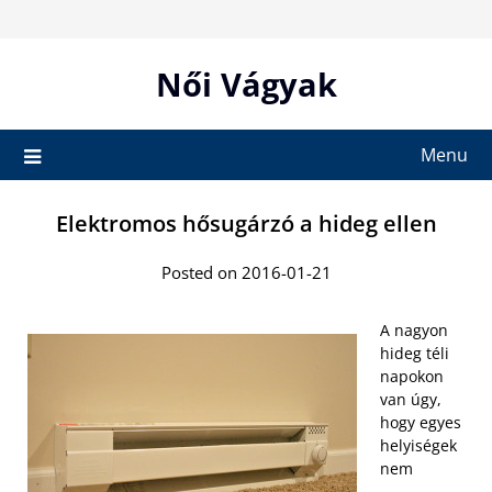
Skip
to
content
Női Vágyak
Menu
Elektromos hősugárzó a hideg ellen
Posted on 2016-01-21
A nagyon
hideg téli
napokon
van úgy,
hogy egyes
helyiségek
nem