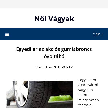
Skip
to
content
Női Vágyak
Menu
Egyedi ár az akciós gumiabroncs
jóvoltából
Posted on 2016-07-12
Legyen szó
akár nyárról
vagy épp
télről,
mindenképp
fontos a