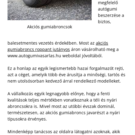
megfelelő
autógumi
beszerzése a
biztos,
Akciós gumiabroncsok
balesetmentes vezetés érdekében. Most az
akciós
gumiabroncs roppant jutányos
áron vásárolható meg a
www.autogumivasarlas.hu weboldal jóvoltából.
Ez a honlap az egyik legismertebb hazai forgalmazót rejti,
azt a céget, amelyik több éve árusítja a minőségi, tartós és
nem utolsósorban kedvező árral rendelkező modelleket.
A vállalkozás egyik legnagyobb előnye, hogy a fenti
kvalitások teljes mértékben vonatkoznak a téli és nyári
abroncsokra is. Mivel most az utóbbi évszak dominál,
természetesen, az akciós gumiabroncs javarészt a nyári
típusokra érvényes.
Mindenképp tanácsos az oldalra látogatni azoknak, akik