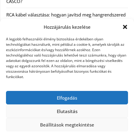
CASCO?
RCA kábel választása: hogyan javítsd meg hangrendszered
minőségét
Hozzájárulás kezelése
Orvosi dokumentáció automatizálása AI-val
A legjobb felhasználói élmény biztosítása érdekében olyan
Magyarországon: milyen jogi szabályozásra kell figyelni?
technológiákat használunk, mint például a cookie-k, amelyek tárolják az
eszközinformációkat és/vagy hozzáférnek azokhoz. Ezen
technológiákhoz való hozzájárulás lehetővé teszi számunkra, hogy olyan
Akciós külföldi nyaralás 2026-ban előfoglalással: mit
adatokat dolgozzunk fel ezen az oldalon, mint a böngészési viselkedés
ellenőrizz az ár mellett?
vagy az egyedi azonosítók. A hozzájárulás elmaradása vagy
visszavonása hátrányosan befolyásolhat bizonyos funkciókat és
A Kassai Irodaház modern munkakörnyezetet biztosít
funkciókat.
KERESÉS:
Elfogadás
Elutasítás
Beállítások megtekintése
©2026 Női Vágyak
| Design:
Newspaperly WordPress