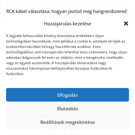
RCA kábel választása: hogyan javítsd meg hangrendszered
minőségét
Hozzájárulás kezelése
Orvosi dokumentáció automatizálása AI-val
A legjobb felhasználói élmény biztosítása érdekében olyan
Magyarországon: milyen jogi szabályozásra kell figyelni?
technológiákat használunk, mint például a cookie-k, amelyek tárolják az
eszközinformációkat és/vagy hozzáférnek azokhoz. Ezen
technológiákhoz való hozzájárulás lehetővé teszi számunkra, hogy olyan
Akciós külföldi nyaralás 2026-ban előfoglalással: mit
adatokat dolgozzunk fel ezen az oldalon, mint a böngészési viselkedés
ellenőrizz az ár mellett?
vagy az egyedi azonosítók. A hozzájárulás elmaradása vagy
visszavonása hátrányosan befolyásolhat bizonyos funkciókat és
A Kassai Irodaház modern munkakörnyezetet biztosít
funkciókat.
KERESÉS:
Elfogadás
Elutasítás
Beállítások megtekintése
©2026 Női Vágyak
| Design:
Newspaperly WordPress