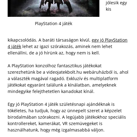
jólesik egy
kis
PlayStation 4 játék
kikapcsolódás. A baráti társaságon kívül,
egy jó PlayStation
4 játék
lehet az igazi szórakozás, aminek nem lehet
ellenállni, de a jó hírünk az, hogy nem is kell.
A PlayStation konzolhoz fantasztikus játékokat
szerezhetünk be a videojatekbolt.hu webáruházból is, ahol
a választék magával ragadó. Exkluzív és multiplatform
játékokat egyaránt találunk a kínálatban, amelyeknek
mindegyike felejthetetlen kanadokat kínál.
Egy jó PlayStation 4 játék születésnapi ajándéknak is
tökéletes, ha tudjuk, hogy az ünnepelt szeret a képzelet
birodalmában szórakozni. A legújabb játékokhoz speciális
kontrollereket, kamerákat, VR szemüvegeket is
használhatunk, hogy még izgalmasabbá váljon.