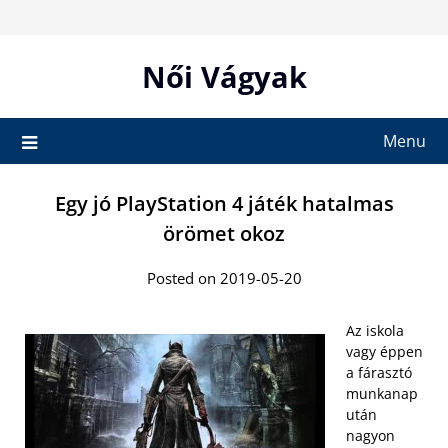
Skip
to
content
Női Vágyak
Menu
Egy jó PlayStation 4 játék hatalmas
örömet okoz
Posted on 2019-05-20
Az iskola
vagy éppen
a fárasztó
munkanap
után
nagyon