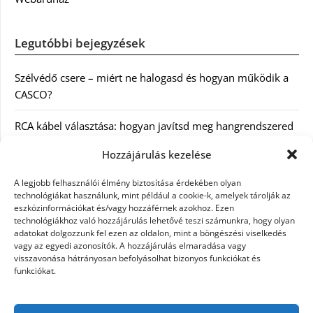
Legutóbbi bejegyzések
Szélvédő csere – miért ne halogasd és hogyan működik a
CASCO?
RCA kábel választása: hogyan javítsd meg hangrendszered
minőségét
Hozzájárulás kezelése
Orvosi dokumentáció automatizálása AI-val
A legjobb felhasználói élmény biztosítása érdekében olyan
Magyarországon: milyen jogi szabályozásra kell figyelni?
technológiákat használunk, mint például a cookie-k, amelyek tárolják az
eszközinformációkat és/vagy hozzáférnek azokhoz. Ezen
technológiákhoz való hozzájárulás lehetővé teszi számunkra, hogy olyan
Akciós külföldi nyaralás 2026-ban előfoglalással: mit
adatokat dolgozzunk fel ezen az oldalon, mint a böngészési viselkedés
ellenőrizz az ár mellett?
vagy az egyedi azonosítók. A hozzájárulás elmaradása vagy
visszavonása hátrányosan befolyásolhat bizonyos funkciókat és
A Kassai Irodaház modern munkakörnyezetet biztosít
funkciókat.