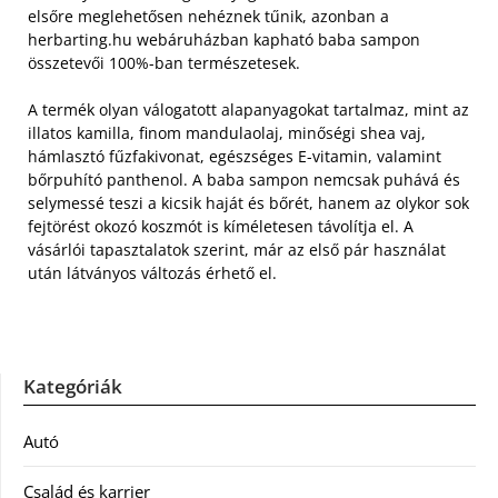
elsőre meglehetősen nehéznek tűnik, azonban a
herbarting.hu webáruházban kapható baba sampon
összetevői 100%-ban természetesek.
A termék olyan válogatott alapanyagokat tartalmaz, mint az
illatos kamilla, finom mandulaolaj, minőségi shea vaj,
hámlasztó fűzfakivonat, egészséges E-vitamin, valamint
bőrpuhító panthenol. A baba sampon nemcsak puhává és
selymessé teszi a kicsik haját és bőrét, hanem az olykor sok
fejtörést okozó koszmót is kíméletesen távolítja el. A
vásárlói tapasztalatok szerint, már az első pár használat
után látványos változás érhető el.
Kategóriák
Autó
Család és karrier