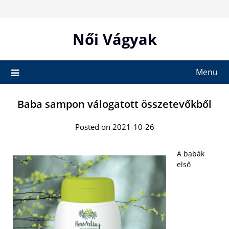
Skip
to
content
Női Vágyak
Menu
Baba sampon válogatott összetevőkből
Posted on 2021-10-26
A babák
első