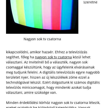
szeretne
Nagyon sok tv csatorna
kikapcsolódni, amikor hazaér. Ehhez a televíziózás
segíthet, főleg ha
nagyon sok tv csatorna
közül lehet
választani. Az Invitelnél bő a választék, nagyon sok
csomaggal készültünk, hogy az ügyfeleink elvárásainak
meg tudjunk felelni. A digitális televíziózás egyre nagyobb
területet nyer, hiszen az új készülékek zöme ezzel a
technológiával készül. Ezért dolgoztunk ki számos digitális
televíziós minicsomagot, hogy mindenki azokat tudja
választani, amire szüksége van.
Minden érdeklődési körhöz nagyon sok tv csatorna létezik,
ezeket osztottuk be különböző kategóriákba. Vannak