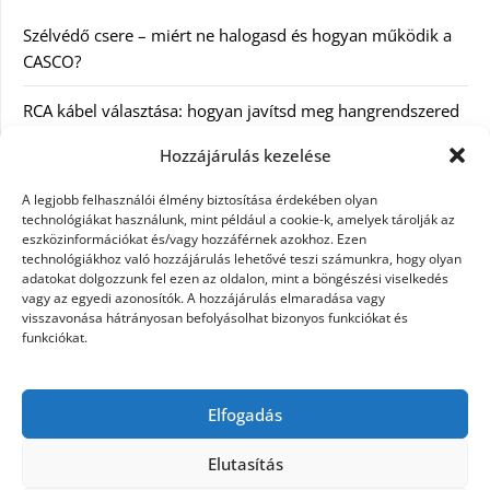
Szélvédő csere – miért ne halogasd és hogyan működik a
CASCO?
RCA kábel választása: hogyan javítsd meg hangrendszered
minőségét
Hozzájárulás kezelése
Orvosi dokumentáció automatizálása AI-val
A legjobb felhasználói élmény biztosítása érdekében olyan
Magyarországon: milyen jogi szabályozásra kell figyelni?
technológiákat használunk, mint például a cookie-k, amelyek tárolják az
eszközinformációkat és/vagy hozzáférnek azokhoz. Ezen
technológiákhoz való hozzájárulás lehetővé teszi számunkra, hogy olyan
Akciós külföldi nyaralás 2026-ban előfoglalással: mit
adatokat dolgozzunk fel ezen az oldalon, mint a böngészési viselkedés
ellenőrizz az ár mellett?
vagy az egyedi azonosítók. A hozzájárulás elmaradása vagy
visszavonása hátrányosan befolyásolhat bizonyos funkciókat és
A Kassai Irodaház modern munkakörnyezetet biztosít
funkciókat.
KERESÉS:
Elfogadás
Elutasítás