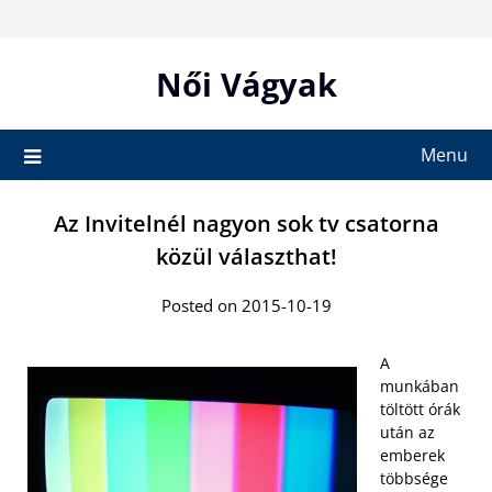
Skip
to
content
Női Vágyak
Menu
Az Invitelnél nagyon sok tv csatorna
közül választhat!
Posted on 2015-10-19
A
munkában
töltött órák
után az
emberek
többsége