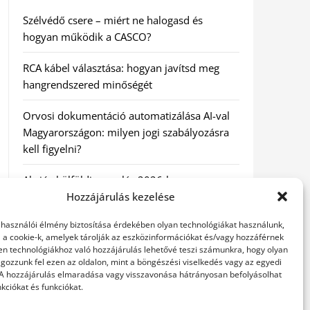
Szélvédő csere – miért ne halogasd és
hogyan működik a CASCO?
RCA kábel választása: hogyan javítsd meg
hangrendszered minőségét
Orvosi dokumentáció automatizálása AI-val
Magyarországon: milyen jogi szabályozásra
kell figyelni?
Akciós külföldi nyaralás 2026-ban
előfoglalással: mit ellenőrizz az ár mellett?
Hozzájárulás kezelése
elhasználói élmény biztosítása érdekében olyan technológiákat használunk,
A Kassai Irodaház modern munkakörnyezetet
l a cookie-k, amelyek tárolják az eszközinformációkat és/vagy hozzáférnek
biztosít
en technológiákhoz való hozzájárulás lehetővé teszi számunkra, hogy olyan
gozzunk fel ezen az oldalon, mint a böngészési viselkedés vagy az egyedi
 A hozzájárulás elmaradása vagy visszavonása hátrányosan befolyásolhat
kciókat és funkciókat.
KERESÉS: