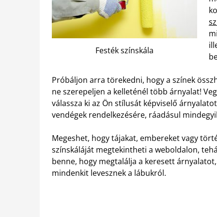
ko
sz
mi
il
Festék színskála
b
Próbáljon arra törekedni, hogy a színek öss
ne szerepeljen a kelleténél több árnyalat! Ve
válassza ki az Ön stílusát képviselő árnyalatot
vendégek rendelkezésére, ráadásul mindegyik
Megeshet, hogy tájakat, embereket vagy törté
színskáláját megtekintheti a weboldalon, tehát
benne, hogy megtalálja a keresett árnyalatot
mindenkit levesznek a lábukról.