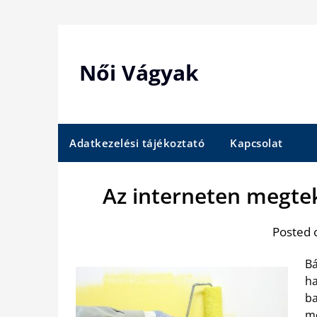
Skip
to
content
Női Vágyak
Adatkezelési tájékoztató
Kapcsolat
Az interneten megtek
Posted 
Bá
ha
ba
me