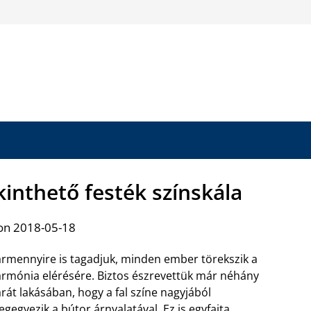
inthető festék színskála
on 2018-05-18
rmennyire is tagadjuk, minden ember törekszik a
rmónia elérésére. Biztos észrevettük már néhány
rát lakásában, hogy a fal színe nagyjából
gegyezik a bútor árnyalatával. Ez is egyfajta