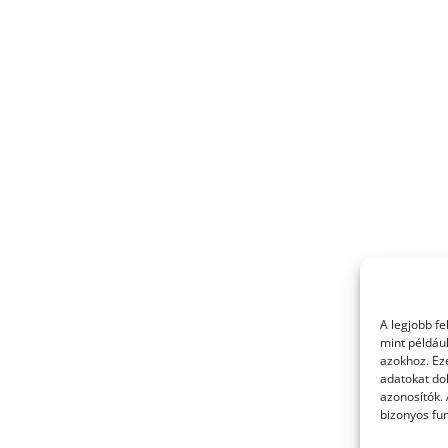
A legjobb f
mint példáu
azokhoz. Ez
adatokat dol
azonosítók.
bizonyos fun