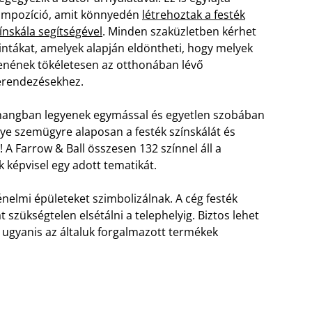
mpozíció, amit könnyedén
létrehoztak a festék
ínskála segítségével
. Minden szaküzletben kérhet
ntákat, amelyek alapján eldöntheti, hogy melyek
lenének tökéletesen az otthonában lévő
erendezésekhez.
zhangban legyenek egymással és egyetlen szobában
gye szemügyre alaposan a festék színskálát és
! A Farrow & Ball összesen 132 színnel áll a
 képvisel egy adott tematikát.
nelmi épületeket szimbolizálnak. A cég festék
 szükségtelen elsétálni a telephelyig. Biztos lehet
, ugyanis az általuk forgalmazott termékek