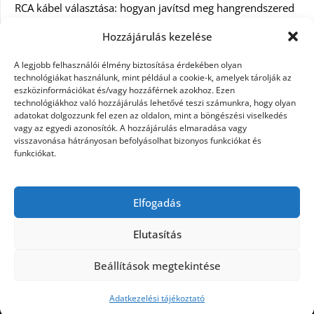
RCA kábel választása: hogyan javítsd meg hangrendszered
minőségét
Hozzájárulás kezelése
Orvosi dokumentáció automatizálása AI-val
A legjobb felhasználói élmény biztosítása érdekében olyan
Magyarországon: milyen jogi szabályozásra kell figyelni?
technológiákat használunk, mint például a cookie-k, amelyek tárolják az
eszközinformációkat és/vagy hozzáférnek azokhoz. Ezen
technológiákhoz való hozzájárulás lehetővé teszi számunkra, hogy olyan
Akciós külföldi nyaralás 2026-ban előfoglalással: mit
adatokat dolgozzunk fel ezen az oldalon, mint a böngészési viselkedés
ellenőrizz az ár mellett?
vagy az egyedi azonosítók. A hozzájárulás elmaradása vagy
visszavonása hátrányosan befolyásolhat bizonyos funkciókat és
A Kassai Irodaház modern munkakörnyezetet biztosít
funkciókat.
KERESÉS:
Elfogadás
Elutasítás
Beállítások megtekintése
©2026 Női Vágyak
| Design:
Newspaperly WordPress
Theme
Adatkezelési tájékoztató