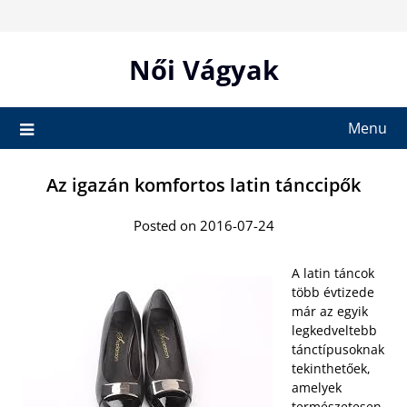
Skip
to
content
Női Vágyak
Menu
Az igazán komfortos latin tánccipők
Posted on 2016-07-24
A latin táncok
több évtizede
már az egyik
legkedveltebb
tánctípusoknak
tekinthetőek,
amelyek
természetesen