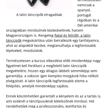
nemcsak a
spanyol,
A latin tánccipők elragadóak
portugál
régióban és a
Dél-amerikai
országokban minősülnek közkedveltnek, hanem
Magyarországon is. Rengeteg
fiatal és felnőtt, a latin
tánccipők
megvásárlása után beiratkozik egy tanfolyamra,
ahol az alapoktól kezdve, megtanulhatja a legfontosabb
lépéseket, mozdulatok.
Természetesen a kurzus elkezdése előtt mindenképp nagy
figyelmet kell fordítani a megfelelő latin tánccipők
megvételére, hiszen egy átlagos lábbeli semmiképp sem
garantálja, a sokszor igen komplex mozgások hiba nélküli
elvégzését. A latin tánccipők legfontosabb eleme a
felépítés, amelyik mindenképp sajátos.
Ennek köszönhetően garantált a kényelem és az a tartás is,
ami ezeknél a tánctípusoknál kötelezőnek minősül. Hol
rendelhetőek meg a professzionális, komfortos és