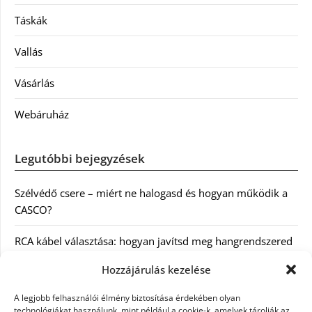
Táskák
Vallás
Vásárlás
Webáruház
Legutóbbi bejegyzések
Szélvédő csere – miért ne halogasd és hogyan működik a
CASCO?
RCA kábel választása: hogyan javítsd meg hangrendszered
minőségét
Hozzájárulás kezelése
Orvosi dokumentáció automatizálása AI-val
A legjobb felhasználói élmény biztosítása érdekében olyan
Magyarországon: milyen jogi szabályozásra kell figyelni?
technológiákat használunk, mint például a cookie-k, amelyek tárolják az