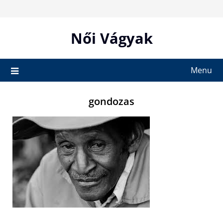
Skip
to
content
Női Vágyak
Menu
gondozas