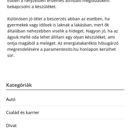
Ebben a helyzetben érdemes áthidaló megoldásként
bekapcsolni a készüléket.
Különösen jó ötlet a beszerzés abban az esetben, ha
gyermekek vagy idősek is laknak a lakásban, mert ők
általában nehezebben viselik a hideget. Nagyon jó, ha az
ágyuk mellé oda lehet állítani egy olyan készüléket, ami
ontja magából a meleget. Az energiatakarékos hősugárzó
megrendelésére a paramentesito.hu honlapon kerülhet
sor.
Kategóriák
Autó
Család és karrier
Divat