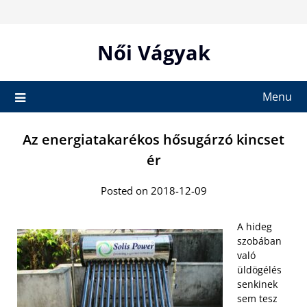
Skip
to
content
Női Vágyak
Menu
Az energiatakarékos hősugárzó kincset
ér
Posted on 2018-12-09
A hideg
szobában
való
üldögélés
senkinek
sem tesz