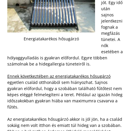
jót. Egy idő
után
sajnos
jelentkezni
fognak a
megfázás
Energiatakarékos hősugárzó
tünetei. A
nők
esetében a
hólyaggyulladás is gyakran előfordul. Egyre többen
számolnak be a hidegallergia tüneteiről is.
Ennek következtében az energiatakarékos hősugárzó
egyetlen család otthonából sem hiányozhat. Sajnos
gyakran előfordul, hogy a szobában található fűtőtest nem
képes eléggé felmelegíteni a teret. Például az igazán hideg
időszakokban gyakran hiába van maximumra csavarva a
fűtés.
Az energiatakarékos hősugárzó akkor is jól jön, ha a család
sokáig nem volt itthon és emiatt túl hideg van a szobában.