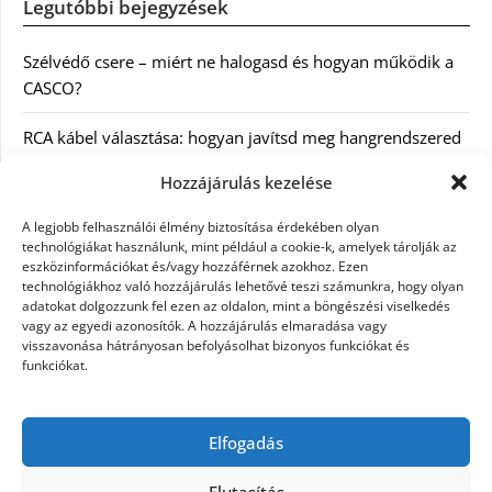
Legutóbbi bejegyzések
Szélvédő csere – miért ne halogasd és hogyan működik a
CASCO?
RCA kábel választása: hogyan javítsd meg hangrendszered
minőségét
Hozzájárulás kezelése
Orvosi dokumentáció automatizálása AI-val
A legjobb felhasználói élmény biztosítása érdekében olyan
Magyarországon: milyen jogi szabályozásra kell figyelni?
technológiákat használunk, mint például a cookie-k, amelyek tárolják az
eszközinformációkat és/vagy hozzáférnek azokhoz. Ezen
technológiákhoz való hozzájárulás lehetővé teszi számunkra, hogy olyan
Akciós külföldi nyaralás 2026-ban előfoglalással: mit
adatokat dolgozzunk fel ezen az oldalon, mint a böngészési viselkedés
ellenőrizz az ár mellett?
vagy az egyedi azonosítók. A hozzájárulás elmaradása vagy
visszavonása hátrányosan befolyásolhat bizonyos funkciókat és
A Kassai Irodaház modern munkakörnyezetet biztosít
funkciókat.
KERESÉS:
Elfogadás
Elutasítás