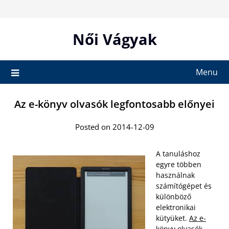
Skip
to
content
Női Vágyak
Menu
Az e-könyv olvasók legfontosabb előnyei
Posted on 2014-12-09
A tanuláshoz
egyre többen
használnak
számítógépet és
különböző
elektronikai
kütyüket.
Az e-
könyv olvasók