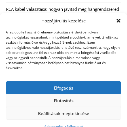
RCA kábel választása: hogyan javítsd meg hangrendszered
minőségét
Hozzájárulás kezelése
Orvosi dokumentáció automatizálása AI-val
A legjobb felhasználói élmény biztosítása érdekében olyan
Magyarországon: milyen jogi szabályozásra kell figyelni?
technológiákat használunk, mint például a cookie-k, amelyek tárolják az
eszközinformációkat és/vagy hozzáférnek azokhoz. Ezen
technológiákhoz való hozzájárulás lehetővé teszi számunkra, hogy olyan
Akciós külföldi nyaralás 2026-ban előfoglalással: mit
adatokat dolgozzunk fel ezen az oldalon, mint a böngészési viselkedés
ellenőrizz az ár mellett?
vagy az egyedi azonosítók. A hozzájárulás elmaradása vagy
visszavonása hátrányosan befolyásolhat bizonyos funkciókat és
A Kassai Irodaház modern munkakörnyezetet biztosít
funkciókat.
KERESÉS:
Elfogadás
Elutasítás
Beállítások megtekintése
©2026 Női Vágyak
| Design:
Newspaperly WordPress
Theme
Adatkezelési tájékoztató