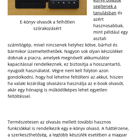
segítenek a
tanulásban
és
azért
E-könyv olvasók a felhőtlen
hasznosabbak,
szórakozásért
mint például egy
asztali
számítógép, mivel nincsenek helyhez kötve, bárhol és
bármikor üzemeltethetőek. Nagyon sok olyan készüléket
dobnak a piacra, amelyek megnövelt akkumulátor
kapacitással rendelkeznek, ez biztosítja a hosszantartó,
nyugodt használatot. Végre nem kell folyton azon
gondolkodni, hogy hol lehetne feltölteni az akkut, hiszen
ha valaki kizárólag olvasásra használja az e-book olvasót,
akár egy hónapig is működőképes lehet egyetlen
feltöltéssel.
Természetesen az olvasás mellett további hasznos
funkciókkal is rendelkezik egy e-könyv olvasó. A háttérzene,
a szerkeszthetőség, a legtöbb készülék esetében a magyar