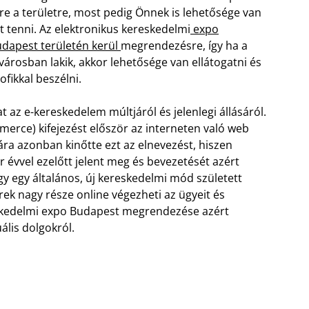
re a területre, most pedig Önnek is lehetősége van
t tenni. Az elektronikus kereskedelmi
expo
dapest területén kerül
megrendezésre, így ha a
városban lakik, akkor lehetősége van ellátogatni és
ofikkal beszélni.
az e-kereskedelem múltjáról és jelenlegi állásáról.
erce) kifejezést először az interneten való web
ra azonban kinőtte ezt az elnevezést, hiszen
r évvel ezelőtt jelent meg és bevezetését azért
ogy egy általános, új kereskedelmi mód született
ek nagy része online végezheti az ügyeit és
eskedelmi expo Budapest megrendezése azért
ális dolgokról.