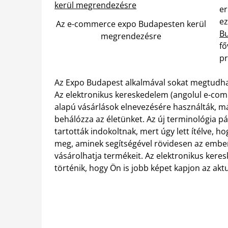
er
ez
Az e-commerce expo Budapesten kerül
Bu
megrendezésre
fő
pr
Az Expo Budapest alkalmával sokat megtudhat 
Az elektronikus kereskedelem (angolul e-comm
alapú vásárlások elnevezésére használták, má
behálózza az életünket. Az új terminológia pá
tartották indokoltnak, mert úgy lett ítélve, h
meg, aminek segítségével rövidesen az ember
vásárolhatja termékeit. Az elektronikus ker
történik, hogy Ön is jobb képet kapjon az aktu