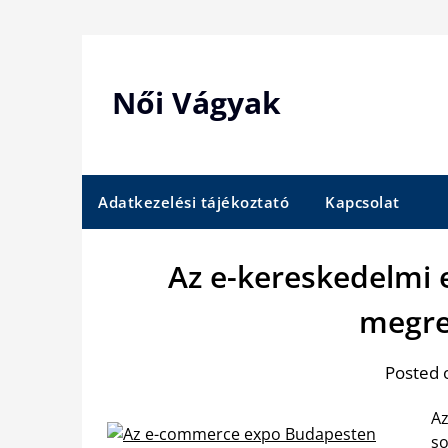
Skip
to
content
Női Vágyak
Adatkezelési tájékoztató
Kapcsolat
Az e-kereskedelmi
megre
Posted 
Az
so