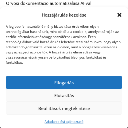
Orvosi dokumentáció automatizálása AI-val
Magyarországon: milyen jogi szabályozásra kell figyelni?
Hozzájárulás kezelése
Akciós külföldi nyaralás 2026-ban előfoglalással: mit
A legjobb felhasználói élmény biztosítása érdekében olyan
ellenőrizz az ár mellett?
technológiákat használunk, mint például a cookie-k, amelyek tárolják az
eszközinformációkat és/vagy hozzáférnek azokhoz. Ezen
technológiákhoz való hozzájárulás lehetővé teszi számunkra, hogy olyan
A Kassai Irodaház modern munkakörnyezetet biztosít
adatokat dolgozzunk fel ezen az oldalon, mint a böngészési viselkedés
vagy az egyedi azonosítók. A hozzájárulás elmaradása vagy
Tökéletes 160×200-as ágymatrac – Útmutató a kényelmes
visszavonása hátrányosan befolyásolhat bizonyos funkciókat és
alváshoz.
funkciókat.
KERESÉS:
Elfogadás
Elutasítás
Beállítások megtekintése
©2026 Női Vágyak
| Design:
Newspaperly WordPress
Theme
Adatkezelési tájékoztató