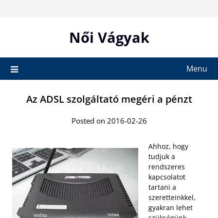
Skip
to
content
Női Vágyak
Menu
Az ADSL szolgáltató megéri a pénzt
Posted on 2016-02-26
Ahhoz, hogy
tudjuk a
rendszeres
kapcsolatot
tartani a
szeretteinkkel,
gyakran lehet
szükségünk