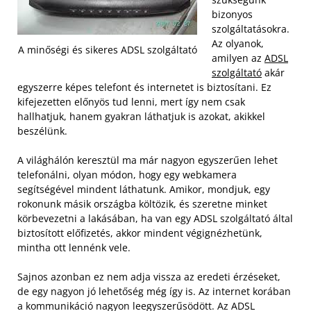
bizonyos
szolgáltatásokra.
Az olyanok,
A minőségi és sikeres ADSL szolgáltató
amilyen az
ADSL
szolgáltató
akár
egyszerre képes telefont és internetet is biztosítani. Ez
kifejezetten előnyös tud lenni, mert így nem csak
hallhatjuk, hanem gyakran láthatjuk is azokat, akikkel
beszélünk.
A világhálón keresztül ma már nagyon egyszerűen lehet
telefonálni, olyan módon, hogy egy webkamera
segítségével mindent láthatunk. Amikor, mondjuk, egy
rokonunk másik országba költözik, és szeretne minket
körbevezetni a lakásában, ha van egy ADSL szolgáltató által
biztosított előfizetés, akkor mindent végignézhetünk,
mintha ott lennénk vele.
Sajnos azonban ez nem adja vissza az eredeti érzéseket,
de egy nagyon jó lehetőség még így is. Az internet korában
a kommunikáció nagyon leegyszerűsödött. Az ADSL