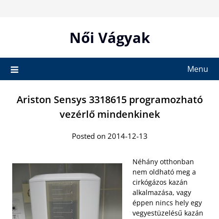
Skip
to
content
Női Vágyak
Menu
Ariston Sensys 3318615 programozható
vezérlő mindenkinek
Posted on 2014-12-13
Néhány otthonban
nem oldható meg a
cirkógázos kazán
alkalmazása, vagy
éppen nincs hely egy
vegyestüzelésű kazán