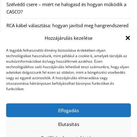
Szélvédő csere – miért ne halogasd és hogyan működik a
CASCO?
RCA kábel választása: hogyan javítsd meg hangrendszered
minőségét
Hozzájárulás kezelése
Orvosi dokumentáció automatizálása AI-val
A legjobb felhasználói élmény biztosítása érdekében olyan
Magyarországon: milyen jogi szabályozásra kell figyelni?
technológiákat használunk, mint például a cookie-k, amelyek tárolják az
eszközinformációkat és/vagy hozzáférnek azokhoz. Ezen
technológiákhoz való hozzájárulás lehetővé teszi számunkra, hogy olyan
Akciós külföldi nyaralás 2026-ban előfoglalással: mit
adatokat dolgozzunk fel ezen az oldalon, mint a böngészési viselkedés
ellenőrizz az ár mellett?
vagy az egyedi azonosítók. A hozzájárulás elmaradása vagy
visszavonása hátrányosan befolyásolhat bizonyos funkciókat és
A Kassai Irodaház modern munkakörnyezetet biztosít
funkciókat.
KERESÉS:
Elfogadás
Elutasítás