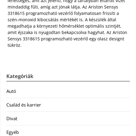
lehetséges, ami azt jelenti, hogy a tartályban eltárolt vizet
mindaddig fűti, amíg azt jónak látja. Az Ariston Sensys
3318615 programozható vezérlő folyamatosan frissíti a
szén-monoxid kibocsátás mértékét is. A készülék által
megadhatja a környezeti hőmérséklet optimális szintjét,
amit éjszaka is nyugodtan bekapcsolva hagyhat. Az Ariston
Sensys 3318615 programozható vezérlő egy olasz designt
tükröz.
Kategóriák
Autó
Család és karrier
Divat
Egyéb