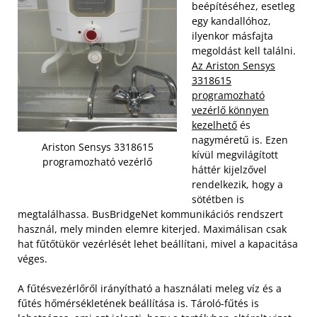
beépítéséhez, esetleg
egy kandallóhoz,
ilyenkor másfajta
megoldást kell találni.
Az Ariston Sensys
3318615
programozható
vezérlő könnyen
kezelhető
és
nagyméretű is. Ezen
Ariston Sensys 3318615
kívül megvilágított
programozható vezérlő
háttér kijelzővel
rendelkezik, hogy a
sötétben is
megtalálhassa. BusBridgeNet kommunikációs rendszert
használ, mely minden elemre kiterjed. Maximálisan csak
hat fűtőtükör vezérlését lehet beállítani, mivel a kapacitása
véges.
A fűtésvezérlőről irányítható a használati meleg víz és a
fűtés hőmérsékletének beállítása is. Tároló-fűtés is