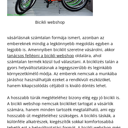
Bicikli webshop
vásárlásnak számtalan formája ismert, azonban az
embereknek mindig a legkönnyebb megoldás egyben a
legjobb is. Amennyiben biciklit szeretne vásárolni, akkor
tanácsos fellépni a bicikli webshop
oldalára, ahol
számtalan termék közül tud választani. A biciklizés talán a
gyors helyváltoztatásnak a legegyszerűbb és leginkább
környezetkímélő módja. Az emberek nemcsak a munkába
járáshoz használhatják ezeket a rendkívüli eszközöket,
hanem kikapcsolódás céljából is kiváló döntés lehet.
A hosszabb túrák megtételéhez bizony elég egy jó bicikli is.
A bicikli webshop nemcsak bicikliket tartogat a vásárlók
számára, hanem minden tartozék megtalálható, ami egy
hosszabb út megtételéhez szükséges. A biciklis táskák, a
különféle alkatrészek, kiegészítők sokkal komfortosabbá
tehetik ezt a helyváltoztatási formát. A bicikli webshop még