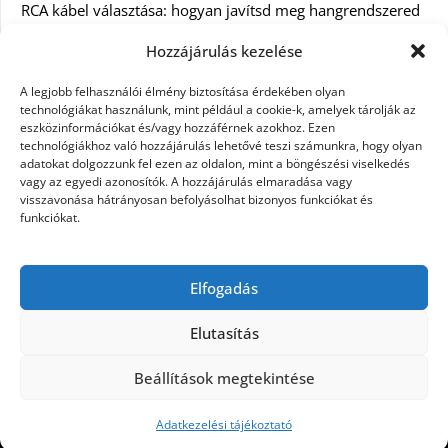
RCA kábel választása: hogyan javítsd meg hangrendszered
minőségét
Hozzájárulás kezelése
Orvosi dokumentáció automatizálása AI-val
A legjobb felhasználói élmény biztosítása érdekében olyan
Magyarországon: milyen jogi szabályozásra kell figyelni?
technológiákat használunk, mint például a cookie-k, amelyek tárolják az
eszközinformációkat és/vagy hozzáférnek azokhoz. Ezen
technológiákhoz való hozzájárulás lehetővé teszi számunkra, hogy olyan
Akciós külföldi nyaralás 2026-ban előfoglalással: mit
adatokat dolgozzunk fel ezen az oldalon, mint a böngészési viselkedés
ellenőrizz az ár mellett?
vagy az egyedi azonosítók. A hozzájárulás elmaradása vagy
visszavonása hátrányosan befolyásolhat bizonyos funkciókat és
A Kassai Irodaház modern munkakörnyezetet biztosít
funkciókat.
KERESÉS:
Elfogadás
Elutasítás
Beállítások megtekintése
©2026 Női Vágyak
| Design:
Newspaperly WordPress
Theme
Adatkezelési tájékoztató