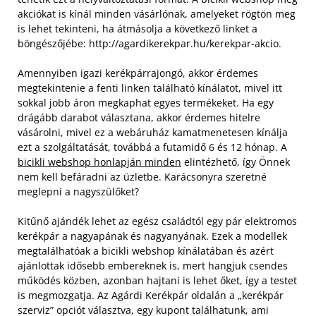
akciókat is kínál minden vásárlónak, amelyeket rögtön meg
is lehet tekinteni, ha átmásolja a következő linket a
böngészőjébe: http://agardikerekpar.hu/kerekpar-akcio.
Amennyiben igazi kerékpárrajongó, akkor érdemes
megtekintenie a fenti linken található kínálatot, mivel itt
sokkal jobb áron megkaphat egyes termékeket. Ha egy
drágább darabot választana, akkor érdemes hitelre
vásárolni, mivel ez a webáruház kamatmenetesen kínálja
ezt a szolgáltatását, továbbá a futamidő 6 és 12 hónap. A
bicikli webshop honlapján minden
elintézhető, így Önnek
nem kell befáradni az üzletbe. Karácsonyra szeretné
meglepni a nagyszülőket?
Kitűnő ajándék lehet az egész családtól egy pár elektromos
kerékpár a nagyapának és nagyanyának. Ezek a modellek
megtalálhatóak a bicikli webshop kínálatában és azért
ajánlottak idősebb embereknek is, mert hangjuk csendes
működés közben, azonban hajtani is lehet őket, így a testet
is megmozgatja. Az Agárdi Kerékpár oldalán a „kerékpár
szerviz” opciót választva, egy kupont találhatunk, ami