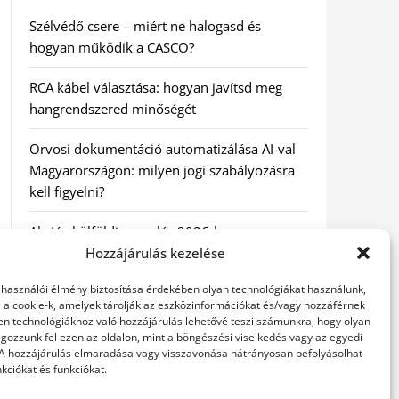
Szélvédő csere – miért ne halogasd és
hogyan működik a CASCO?
RCA kábel választása: hogyan javítsd meg
hangrendszered minőségét
Orvosi dokumentáció automatizálása AI-val
Magyarországon: milyen jogi szabályozásra
kell figyelni?
Akciós külföldi nyaralás 2026-ban
előfoglalással: mit ellenőrizz az ár mellett?
Hozzájárulás kezelése
elhasználói élmény biztosítása érdekében olyan technológiákat használunk,
A Kassai Irodaház modern munkakörnyezetet
l a cookie-k, amelyek tárolják az eszközinformációkat és/vagy hozzáférnek
biztosít
en technológiákhoz való hozzájárulás lehetővé teszi számunkra, hogy olyan
gozzunk fel ezen az oldalon, mint a böngészési viselkedés vagy az egyedi
 A hozzájárulás elmaradása vagy visszavonása hátrányosan befolyásolhat
kciókat és funkciókat.
KERESÉS: