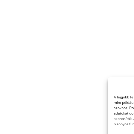
A legjobb f
mint példáu
azokhoz. Ez
adatokat dol
azonosítók.
bizonyos fun