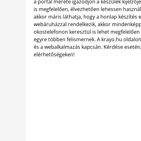
a portál mérete igazodjon a készülék kijelzőj
is megfelelően, élvezhetően lehessen használni
akkor máris láthatja, hogy a honlap készítés 
webáruházzal rendelkezik, akkor mindenképpen
okostelefonon keresztül is lehet megfelelően
egyre többen felismernek. A krayo.hu oldalon 
és a webalkalmazás kapcsán. Kérdése esetén
elérhetőségeken!