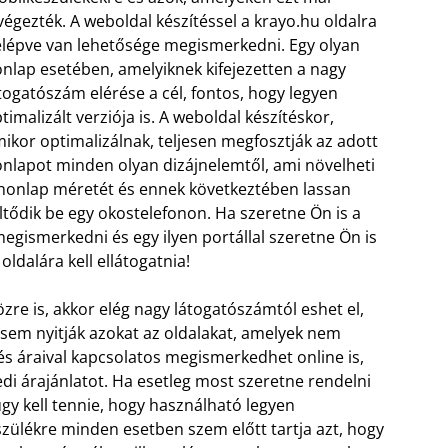
végezték. A weboldal készítéssel a krayo.hu oldalra
lépve van lehetősége megismerkedni. Egy olyan
nlap esetében, amelyiknek kifejezetten a nagy
togatószám elérése a cél, fontos, hogy legyen
timalizált verziója is. A weboldal készítéskor,
ikor optimalizálnak, teljesen megfosztják az adott
nlapot minden olyan dizájnelemtől, ami növelheti
honlap méretét és ennek következtében lassan
ltődik be egy okostelefonon. Ha szeretne Ön is a
megismerkedni és egy ilyen portállal szeretne Ön is
ldalára kell ellátogatnia!
zre is, akkor elég nagy látogatószámtól eshet el,
sem nyitják azokat az oldalakat, amelyek nem
és áraival kapcsolatos megismerkedhet online is,
i árajánlatot. Ha esetleg most szeretne rendelni
y kell tennie, hogy használható legyen
szülékre minden esetben szem előtt tartja azt, hogy