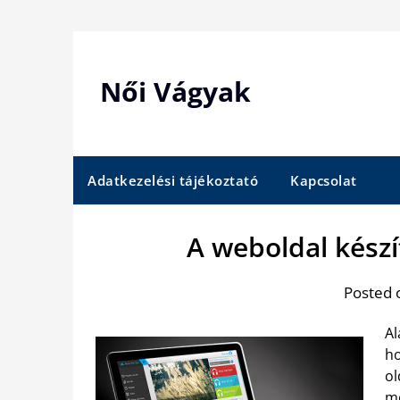
Skip
to
content
Női Vágyak
Adatkezelési tájékoztató
Kapcsolat
A weboldal kész
Posted 
Al
ho
ol
mo