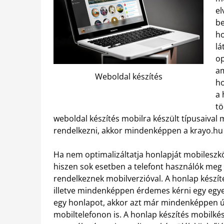
el
be
ho
lá
op
am
Weboldal készítés
ho
a 
tö
weboldal készítés mobilra készült típusaival 
rendelkezni, akkor mindenképpen a krayo.hu o
Ha nem optimalizáltatja honlapját mobileszkö
hiszen sok esetben a telefont használók meg 
rendelkeznek mobilverzióval. A honlap készít
illetve mindenképpen érdemes kérni egy egyed
egy honlapot, akkor azt már mindenképpen úg
mobiltelefonon is. A honlap készítés mobilké