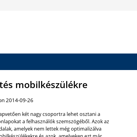
ítés mobilkészülékre
on 2014-09-26
apvetően két nagy csoportra lehet osztani a
nlapokat a felhasználók szemszögéből. Azok az
dalak, amelyek nem lettek még optimalizálva
bilkészülékekre és azok, amelyeken ezt már