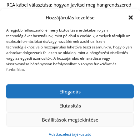
RCA kábel választása: hogyan javítsd meg hangrendszered
minőségét
Hozzájárulás kezelése
Orvosi dokumentáció automatizálása AI-val
A legjobb felhasználói élmény biztosítása érdekében olyan
Magyarországon: milyen jogi szabályozásra kell figyelni?
technológiákat használunk, mint például a cookie-k, amelyek tárolják az
eszközinformációkat és/vagy hozzáférnek azokhoz. Ezen
technológiákhoz való hozzájárulás lehetővé teszi számunkra, hogy olyan
Akciós külföldi nyaralás 2026-ban előfoglalással: mit
adatokat dolgozzunk fel ezen az oldalon, mint a böngészési viselkedés
ellenőrizz az ár mellett?
vagy az egyedi azonosítók. A hozzájárulás elmaradása vagy
visszavonása hátrányosan befolyásolhat bizonyos funkciókat és
A Kassai Irodaház modern munkakörnyezetet biztosít
funkciókat.
KERESÉS:
Elfogadás
Elutasítás
Beállítások megtekintése
©2026 Női Vágyak
| Design:
Newspaperly WordPress
Theme
Adatkezelési tájékoztató