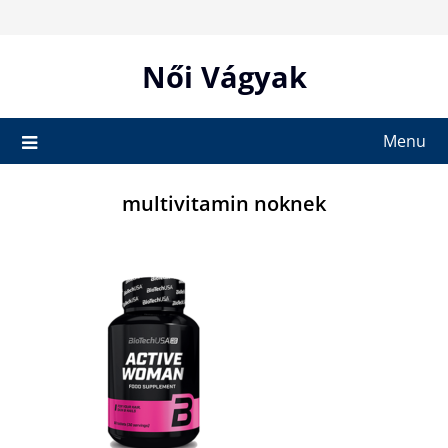
Skip
to
content
Női Vágyak
Menu
multivitamin noknek