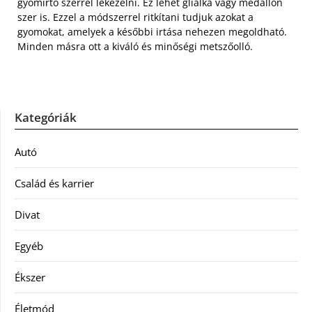
gyomirtó szerrel lekezelni. Ez lehet glialka vagy medallon
szer is. Ezzel a módszerrel ritkítani tudjuk azokat a
gyomokat, amelyek a későbbi irtása nehezen megoldható.
Minden másra ott a kiváló és minőségi metszőolló.
Kategóriák
Autó
Család és karrier
Divat
Egyéb
Ékszer
Életmód