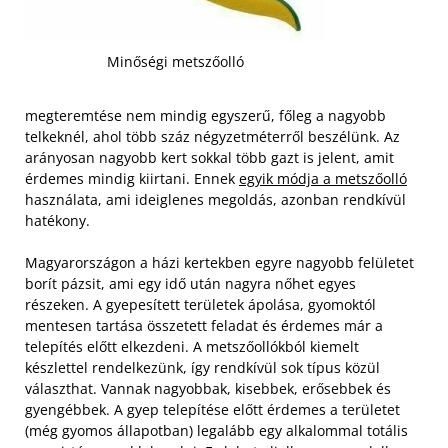
Minőségi metszőolló
megteremtése nem mindig egyszerű, főleg a nagyobb
telkeknél, ahol több száz négyzetméterről beszélünk. Az
arányosan nagyobb kert sokkal több gazt is jelent, amit
érdemes mindig kiirtani. Ennek
egyik módja a metszőolló
használata, ami ideiglenes megoldás, azonban rendkívül
hatékony.
Magyarországon a házi kertekben egyre nagyobb felületet
borít pázsit, ami egy idő után nagyra nőhet egyes
részeken. A gyepesített területek ápolása, gyomoktól
mentesen tartása összetett feladat és érdemes már a
telepítés előtt elkezdeni. A metszőollókból kiemelt
készlettel rendelkezünk, így rendkívül sok típus közül
választhat. Vannak nagyobbak, kisebbek, erősebbek és
gyengébbek. A gyep telepítése előtt érdemes a területet
(még gyomos állapotban) legalább egy alkalommal totális