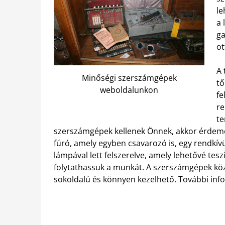
le
a 
ga
o
A 
Minőségi szerszámgépek
tő
weboldalunkon
fe
re
te
szerszámgépek kellenek Önnek, akkor érdemes
fúró, amely egyben csavarozó is, egy rendkívü
lámpával lett felszerelve, amely lehetővé tesz
folytathassuk a munkát. A szerszámgépek közü
sokoldalú és könnyen kezelhető. További inf