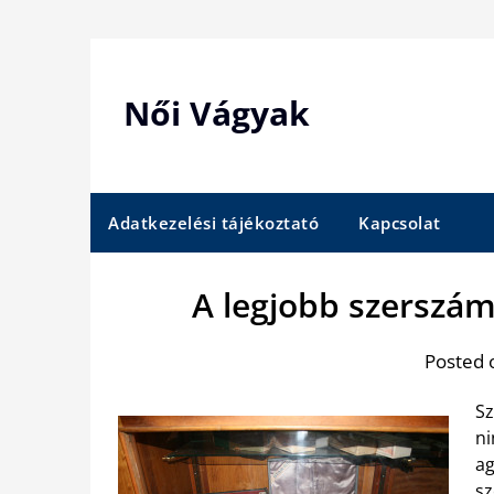
Skip
to
content
Női Vágyak
Adatkezelési tájékoztató
Kapcsolat
A legjobb szerszám
Posted 
Sz
ni
ag
sz