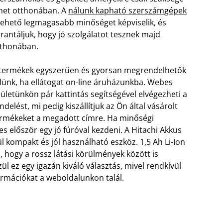
het otthonában. A
nálunk kapható szerszámgépek
lehető legmagasabb minőséget képviselik, és
rantáljuk, hogy jó szolgálatot tesznek majd
tthonában.
termékek egyszerűen és gyorsan megrendelhetők
lünk, ha ellátogat on-line áruházunkba. Webes
lületünkön pár kattintás segítségével elvégezheti a
ndelést, mi pedig kiszállítjuk az Ön által vásárolt
rmékeket a megadott címre. Ha minőségi
 először egy jó fúróval kezdeni. A Hitachi Akkus
l kompakt és jól használható eszköz. 1,5 Ah Li-Ion
i, hogy a rossz látási körülmények között is
l ez egy igazán kiváló választás, mivel rendkívül
ormációkat a weboldalunkon talál.