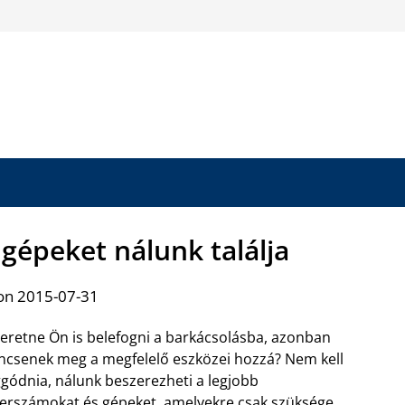
gépeket nálunk találja
on 2015-07-31
eretne Ön is belefogni a barkácsolásba, azonban
ncsenek meg a megfelelő eszközei hozzá? Nem kell
gódnia, nálunk beszerezheti a legjobb
erszámokat és gépeket, amelyekre csak szüksége