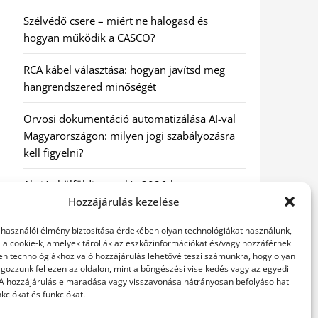
Szélvédő csere – miért ne halogasd és
hogyan működik a CASCO?
RCA kábel választása: hogyan javítsd meg
hangrendszered minőségét
Orvosi dokumentáció automatizálása AI-val
Magyarországon: milyen jogi szabályozásra
kell figyelni?
Akciós külföldi nyaralás 2026-ban
előfoglalással: mit ellenőrizz az ár mellett?
Hozzájárulás kezelése
elhasználói élmény biztosítása érdekében olyan technológiákat használunk,
A Kassai Irodaház modern munkakörnyezetet
l a cookie-k, amelyek tárolják az eszközinformációkat és/vagy hozzáférnek
biztosít
en technológiákhoz való hozzájárulás lehetővé teszi számunkra, hogy olyan
gozzunk fel ezen az oldalon, mint a böngészési viselkedés vagy az egyedi
 A hozzájárulás elmaradása vagy visszavonása hátrányosan befolyásolhat
kciókat és funkciókat.
KERESÉS: