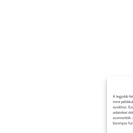
A legjobb f
mint példáu
azokhoz. Ez
adatokat dol
azonosítók.
bizonyos fun