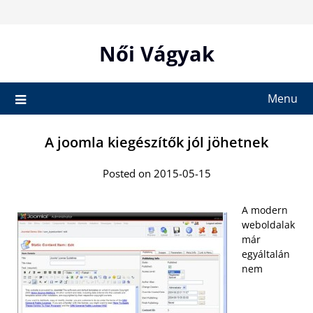
Skip
to
content
Női Vágyak
Menu
A joomla kiegészítők jól jöhetnek
Posted on 2015-05-15
A modern
weboldalak
már
egyáltalán
nem