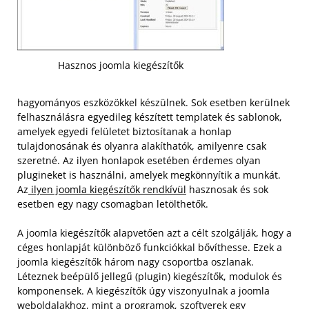
Hasznos joomla kiegészítők
hagyományos eszközökkel készülnek. Sok esetben kerülnek
felhasználásra egyedileg készített templatek és sablonok,
amelyek egyedi felületet biztosítanak a honlap
tulajdonosának és olyanra alakíthatók, amilyenre csak
szeretné. Az ilyen honlapok esetében érdemes olyan
plugineket is használni, amelyek megkönnyítik a munkát.
Az
ilyen joomla kiegészítők rendkívül
hasznosak és sok
esetben egy nagy csomagban letölthetők.
A joomla kiegészítők alapvetően azt a célt szolgálják, hogy a
céges honlapját különböző funkciókkal bővíthesse. Ezek a
joomla kiegészítők három nagy csoportba oszlanak.
Léteznek beépülő jellegű (plugin) kiegészítők, modulok és
komponensek. A kiegészítők úgy viszonyulnak a joomla
weboldalakhoz, mint a programok, szoftverek egy