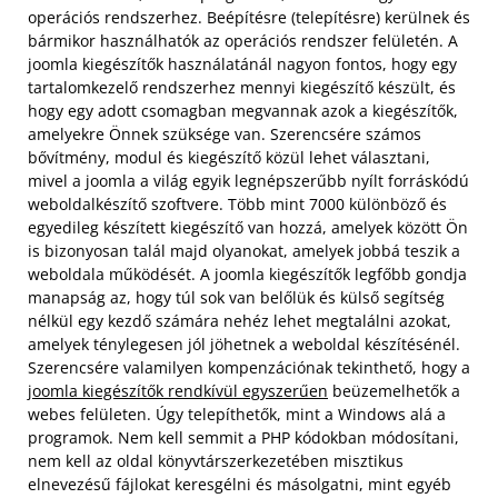
operációs rendszerhez. Beépítésre (telepítésre) kerülnek és
bármikor használhatók az operációs rendszer felületén. A
joomla kiegészítők használatánál nagyon fontos, hogy egy
tartalomkezelő rendszerhez mennyi kiegészítő készült, és
hogy egy adott csomagban megvannak azok a kiegészítők,
amelyekre Önnek szüksége van. Szerencsére számos
bővítmény, modul és kiegészítő közül lehet választani,
mivel a joomla a világ egyik legnépszerűbb nyílt forráskódú
weboldalkészítő szoftvere. Több mint 7000 különböző és
egyedileg készített kiegészítő van hozzá, amelyek között Ön
is bizonyosan talál majd olyanokat, amelyek jobbá teszik a
weboldala működését. A joomla kiegészítők legfőbb gondja
manapság az, hogy túl sok van belőlük és külső segítség
nélkül egy kezdő számára nehéz lehet megtalálni azokat,
amelyek ténylegesen jól jöhetnek a weboldal készítésénél.
Szerencsére valamilyen kompenzációnak tekinthető, hogy a
joomla kiegészítők rendkívül egyszerűen
beüzemelhetők a
webes felületen. Úgy telepíthetők, mint a Windows alá a
programok. Nem kell semmit a PHP kódokban módosítani,
nem kell az oldal könyvtárszerkezetében misztikus
elnevezésű fájlokat keresgélni és másolgatni, mint egyéb